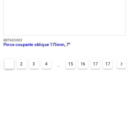
KRT603003
Pince coupante oblique 175mm, 7"
1
2
3
4
15
16
17
17
...
ENTREPRISE
HEURES
BUREAUX
Lun - Jeu:
08:00 - 12:.30 / 13:00 - 16:30