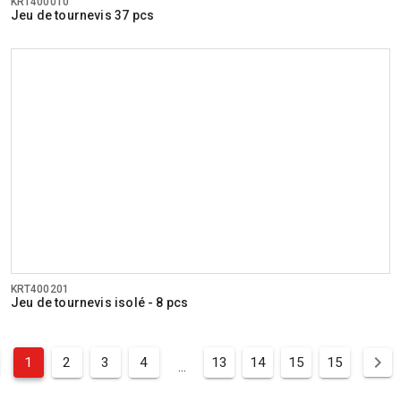
KRT400010
Jeu de tournevis 37 pcs
KRT400201
Jeu de tournevis isolé - 8 pcs
1
2
3
4
13
14
15
15
...