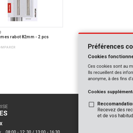
0
ames rabot 82mm - 2 pcs
Préférences co
OMPARER
Cookies fonctionne
Ces cookies sont au m
Ils recueillent des inf
anonyme, à des fins d'
Cookies supplément
Reccomandatio
RISE
CONTACT
Recevez des reco
ES
INFO
et de vos habitud
X
BUREAUX
:
08:00 - 12:.30 / 13:00 - 16:30