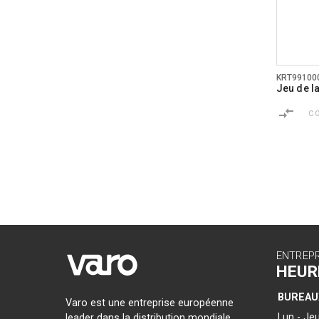
KRT99100
Jeu de l
C
ENTREP
HEUR
BUREAU
Varo est une entreprise européenne
Lun - Jeu
leader dans la distribution mondiale