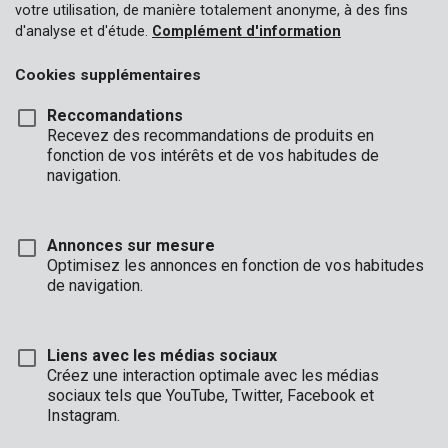
votre utilisation, de manière totalement anonyme, à des fins
d'analyse et d'étude.
Complément d'information
Cookies supplémentaires
Reccomandations
Recevez des recommandations de produits en
fonction de vos intérêts et de vos habitudes de
navigation.
Annonces sur mesure
Optimisez les annonces en fonction de vos habitudes
de navigation.
Liens avec les médias sociaux
Description
Créez une interaction optimale avec les médias
sociaux tels que YouTube, Twitter, Facebook et
Ce foret pour béton présente un diamètre de 3 mm et une
Instagram.
longueur de 60 mm. La pointe de forage en carbure a la forme
d'un burin avec lequel vous pouvez forer dans le béton avec une