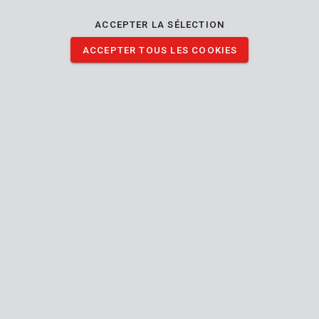
grande précision sans être gêné par la poussière.
ACCEPTER LA SÉLECTION
ACCEPTER TOUS LES COOKIES
TÉLÉCHARGER IMAGES
Spécifications techniques
Contenu de la boîte
1x foret - béton
Outil
Plat-
Type de connexion (outil-accessoire)
mandrin
3 mm
Diamètre de l'arbre
3 mm
Diamètre de la tête
Manuel inclus
70 mm
Longueur (mm)