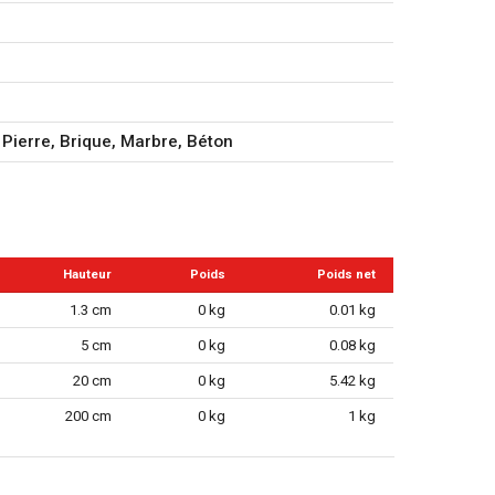
 Pierre, Brique, Marbre, Béton
Hauteur
Poids
Poids net
1.3 cm
0 kg
0.01 kg
5 cm
0 kg
0.08 kg
20 cm
0 kg
5.42 kg
200 cm
0 kg
1 kg