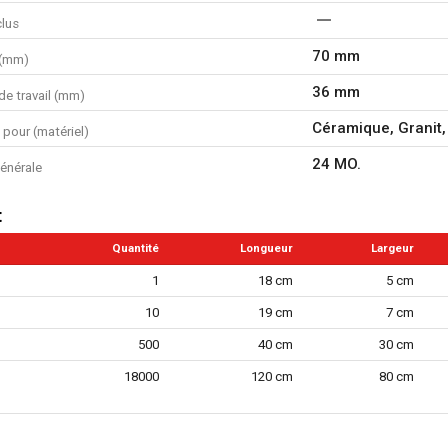
clus
70 mm
 (mm)
36 mm
de travail (mm)
Céramique, Granit,
n pour (matériel)
24 MO.
énérale
t
Quantité
Longueur
Largeur
1
18 cm
5 cm
10
19 cm
7 cm
500
40 cm
30 cm
18000
120 cm
80 cm