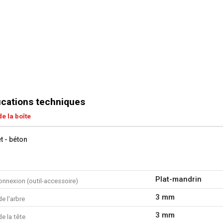
ications techniques
e la boîte
t - béton
Plat-mandrin
onnexion (outil-accessoire)
3 mm
e l'arbre
3 mm
e la tête