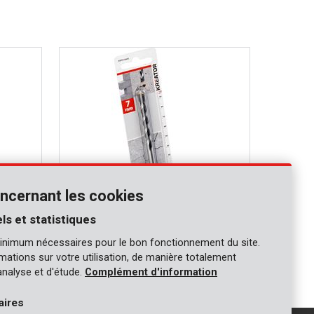
ncernant les cookies
ls et statistiques
KRT010405
inimum nécessaires pour le bon fonctionnement du site.
Foret béton Ø 7x100mm
ormations sur votre utilisation, de manière totalement
analyse et d'étude.
Complément d'information
aires