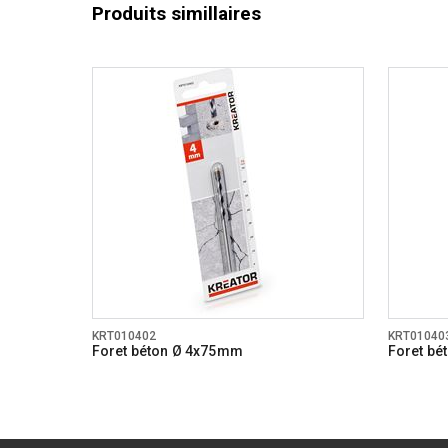
Produits simillaires
KRT010402
KRT01040
Foret béton Ø 4x75mm
Foret b