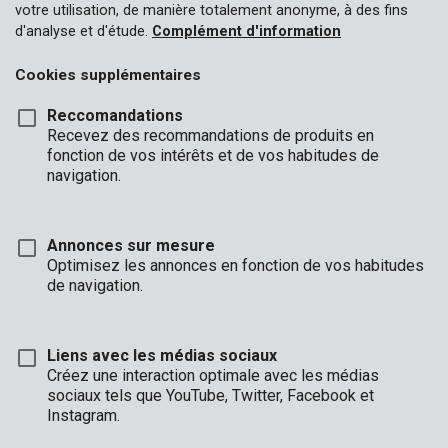
votre utilisation, de manière totalement anonyme, à des fins
d'analyse et d'étude.
Complément d'information
Cookies supplémentaires
Reccomandations
Recevez des recommandations de produits en
fonction de vos intérêts et de vos habitudes de
navigation.
Annonces sur mesure
Optimisez les annonces en fonction de vos habitudes
de navigation.
Liens avec les médias sociaux
Description
Créez une interaction optimale avec les médias
sociaux tels que YouTube, Twitter, Facebook et
Ces lamelles (appelées également chevilles ou « biscuits ») ont
Instagram.
la petite taille 0 et mesurent 45 x 15 x 4 mm. Elles sont
indispensables pour réaliser des assemblages en bois au moyen