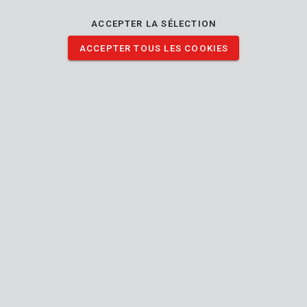
de votre fraiseuse à lamelles. Le jeu contient 50 pièces.
ACCEPTER LA SÉLECTION
ACCEPTER TOUS LES COOKIES
TÉLÉCHARGER IMAGES
Spécifications techniques
Contenu de la boîte
50x cheville
Outil
Intérieur
Utilisable intérieur extérieur
Lamella
GS1 divers
Dowel
Manuel inclus
45 mm
Longueur (mm)
15 mm
Largeur (mm)