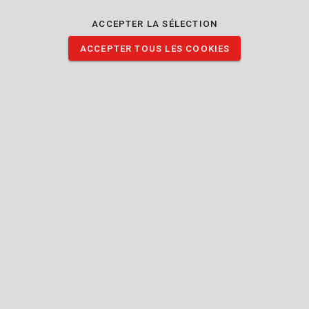
désarêter, brosser, ébavurer ou éliminer la rouille de surfaces
ACCEPTER LA SÉLECTION
moyennement grandes.
ACCEPTER TOUS LES COOKIES
TÉLÉCHARGER IMAGES
Spécifications techniques
Contenu de la boîte
1x brosse à disque
Outil
Manuel inclus
70
Diamètre de balai
mm
24
Garantie générale
MO.