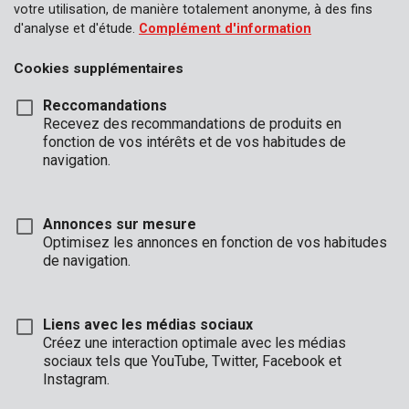
votre utilisation, de manière totalement anonyme, à des fins
d'analyse et d'étude.
Complément d'information
Cookies supplémentaires
Reccomandations
Recevez des recommandations de produits en
fonction de vos intérêts et de vos habitudes de
navigation.
Annonces sur mesure
Optimisez les annonces en fonction de vos habitudes
de navigation.
Liens avec les médias sociaux
Description
Créez une interaction optimale avec les médias
sociaux tels que YouTube, Twitter, Facebook et
Cette brosse conique en acier de Kreator, avec fils ondulés, a un
Instagram.
diamètre de 70 mm. Le diamètre de la tige de 6 mm convient à
la plupart des perceuses. Cette brosse conique est idéale pour