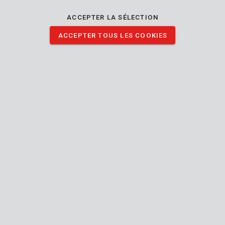
peinture, de la laque, de la rouille, etcetera sur du bois, du métal
et du PVC. Elle ponce la surface pour la rendre à nouveau lisse
ACCEPTER LA SÉLECTION
et propre. Elle s'adapte parfaitement sur votre foreuse.
ACCEPTER TOUS LES COOKIES
Le diamètre de la brosse est de 100 mm et celui de la tige est
de 6 mm.
TÉLÉCHARGER IMAGES
Spécifications techniques
Contenu de la boîte
1x wire brush for drill
Outil
Manuel inclus
100
Diamètre de balai
mm