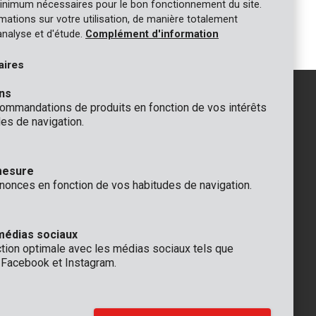
inimum nécessaires pour le bon fonctionnement du site.
Jeu de tournevis multi - 44 pcs
ormations sur votre utilisation, de manière totalement
analyse et d'étude.
Complément d'information
aires
ns
mmandations de produits en fonction de vos intérêts
es de navigation.
GÉNÉRAL
 Rompuy nv
+32 (0)3 292 92 92
mesure
aat 9
info@varo.com
nonces en fonction de vos habitudes de navigation.
que
SUPPORT TECHNIQUE
+32 (0)3 292 92 90
support@varo.com
médias sociaux
ction optimale avec les médias sociaux tels que
, Facebook et Instagram.