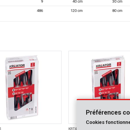
9
40 cm
30 cm
486
120 cm
80 cm
Préférences co
Cookies fonctionne
2
KRT400003