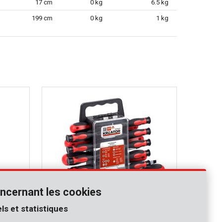
17 cm
0 kg
6.5 kg
199 cm
0 kg
1 kg
ncernant les cookies
ls et statistiques
KRT400004