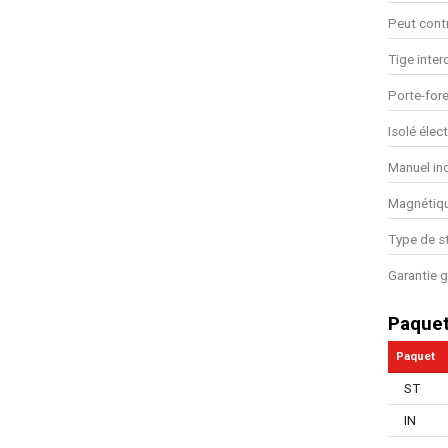
Peut contr
Tige inte
Porte-fore
Isolé élec
Manuel in
Magnétiq
Type de s
Garantie g
Paque
Paquet
ST
IN