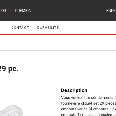
TOR
|
PREMION
ENRE
CONTACT
DURABILITÉ
29 pc.
Description
Vous voulez être sûr de mener à 
tournevis à cliquet set 29 pièces
embouts variés (4 embouts Hex
embouts Tx), le jeu est égaleme