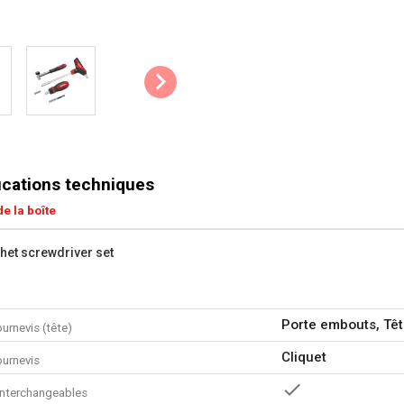
ications techniques
e la boîte
chet screwdriver set
Porte embouts, Têt
urnevis (tête)
Cliquet
ournevis
nterchangeables