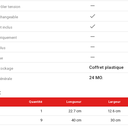
ôler tension
rchangeable
t inclus
triquement
clus
ue
Coffret plastique
tockage
24 MO.
énérale
t
Quantité
Longueur
Largeur
1
22.7 cm
12.6 cm
9
40 cm
30 cm