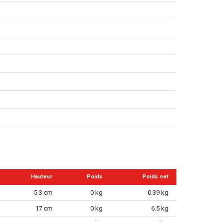
Hauteur
Poids
Poids net
5.3 cm
0 kg
0.39 kg
17 cm
0 kg
6.5 kg