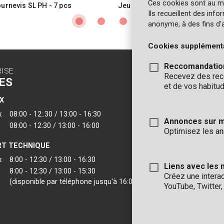
Ces cookies sont au m
ournevis SL PH - 7 pcs
Jeu de tournevis SL PZ - 7 pcs
Ils recueillent des inf
anonyme, à des fins d'
Cookies supplément
Reccomandatio
RISE
CONTACT
Recevez des reco
ES
INFO
et de vos habitud
X
BUREAUX
:
08:00 - 12:.30 / 13:00 - 16:30
VARO - Vic. Van
Annonces sur 
08:00 - 12:30 / 13:00 - 16:00
Joseph Van Instr
Optimisez les an
2500 Lier - Belgi
T TECHNIQUE
VARO IBERICA
:
8:00 - 12:30 / 13:00 - 16:30
Liens avec les 
8:00 - 12:30 / 13:00 - 15:30
Créez une intera
(disponible par téléphone jusqu'à 16:00)
YouTube, Twitter