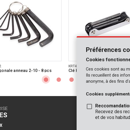
Préférences co
Cookies fonctionne
2
KRT408101
Ces cookies sont au m
gonale anneau 2-10 - 8 pcs
Clé hexagonale 1,5-8 - 8 pcs
Ils recueillent des inf
anonyme, à des fins d'
Cookies supplément
Reccomandatio
RISE
CONTACT
Recevez des reco
ES
INFO
et de vos habitud
X
BUREAUX