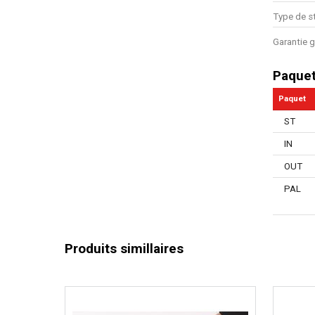
Type de s
Garantie g
Paque
Paquet
ST
IN
OUT
PAL
Produits simillaires