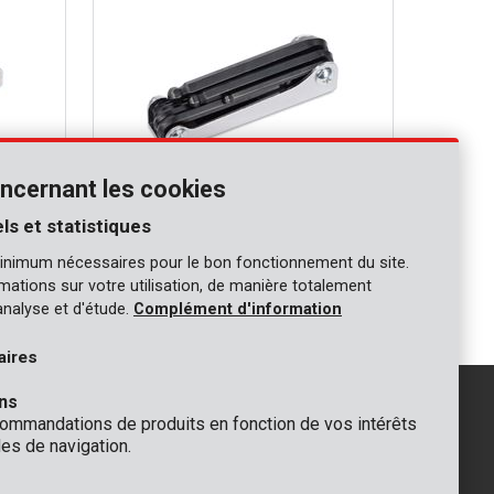
ncernant les cookies
ls et statistiques
KRT408102
inimum nécessaires pour le bon fonctionnement du site.
Clé hexagonale rotule - 8 pcs
ormations sur votre utilisation, de manière totalement
analyse et d'étude.
Complément d'information
aires
ns
mmandations de produits en fonction de vos intérêts
es de navigation.
GÉNÉRAL