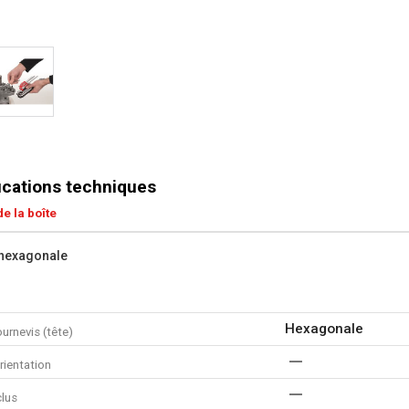
ications techniques
e la boîte
 hexagonale
Hexagonale
urnevis (tête)
rientation
clus