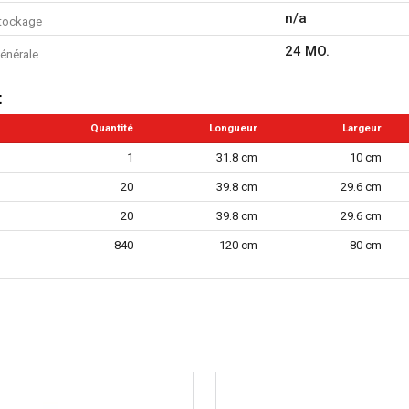
n/a
tockage
24 MO.
énérale
t
Quantité
Longueur
Largeur
1
31.8 cm
10 cm
20
39.8 cm
29.6 cm
20
39.8 cm
29.6 cm
840
120 cm
80 cm