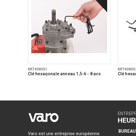
KRT408001
KRT40800
Clé hexagonale anneau 1,5-6 - 8 pcs
Clé hexa
ENTREP
HEUR
BUREAU
Varo est une entreprise européenne