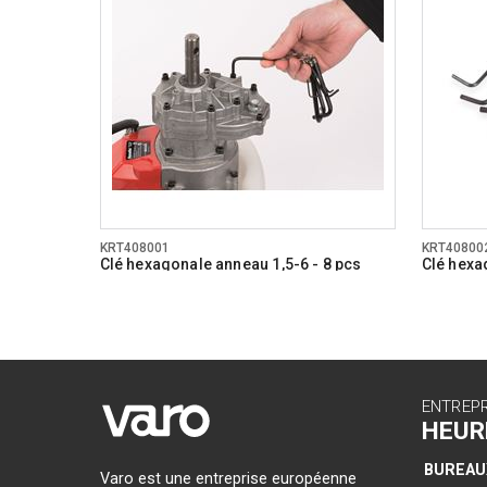
KRT408001
KRT40800
Clé hexagonale anneau 1,5-6 - 8 pcs
Clé hexa
ENTREP
HEUR
BUREAU
Varo est une entreprise européenne