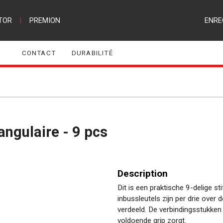
TOR
|
PREMION
ENRE
CONTACT
DURABILITÉ
angulaire - 9 pcs
Description
Dit is een praktische 9-delige st
inbussleutels zijn per drie ove
verdeeld. De verbindingsstukken 
voldoende grip zorgt.