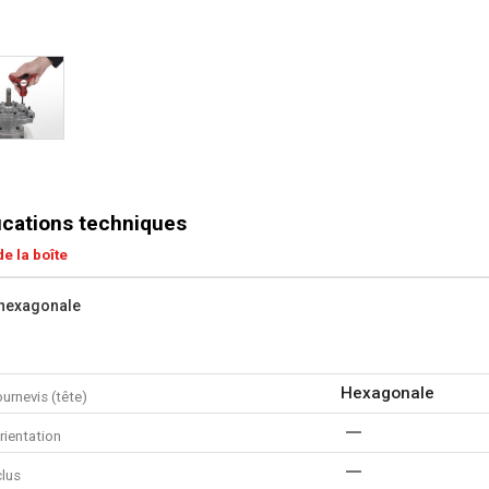
ications techniques
e la boîte
 hexagonale
Hexagonale
urnevis (tête)
rientation
clus