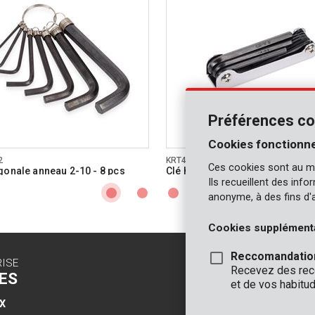
Préférences co
Cookies fonctionne
2
KRT408101
Ces cookies sont au m
gonale anneau 2-10 - 8 pcs
Clé hexagonale 1,5-8 - 8 pcs
Ils recueillent des inf
anonyme, à des fins d'
Cookies supplément
Reccomandatio
RISE
CONTACT
Recevez des reco
ES
INFO
et de vos habitud
X
BUREAUX