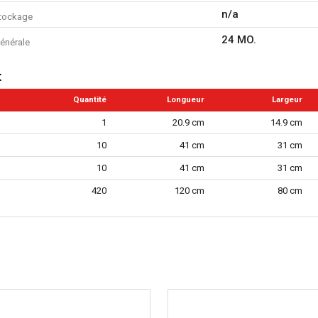
n/a
tockage
24 MO.
énérale
t
Quantité
Longueur
Largeur
1
20.9 cm
14.9 cm
10
41 cm
31 cm
10
41 cm
31 cm
420
120 cm
80 cm