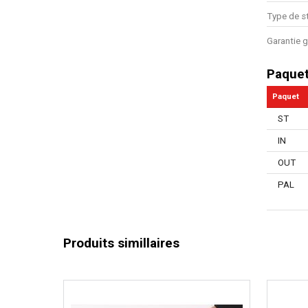
Type de s
Garantie g
Paque
Paquet
ST
IN
OUT
PAL
Produits simillaires