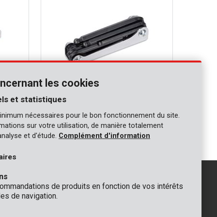
ncernant les cookies
ls et statistiques
KRT408102
inimum nécessaires pour le bon fonctionnement du site.
Clé hexagonale rotule - 8 pcs
ormations sur votre utilisation, de manière totalement
analyse et d'étude.
Complément d'information
aires
ns
mmandations de produits en fonction de vos intérêts
es de navigation.
GÉNÉRAL