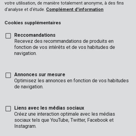
votre utilisation, de manière totalement anonyme, à des fins
d'analyse et d'étude.
Complément d'information
Cookies supplémentaires
Reccomandations
Recevez des recommandations de produits en
fonction de vos intérêts et de vos habitudes de
navigation.
Annonces sur mesure
Optimisez les annonces en fonction de vos habitudes
de navigation.
Liens avec les médias sociaux
Description
Créez une interaction optimale avec les médias
sociaux tels que YouTube, Twitter, Facebook et
Une lime plate offre tellement de possibilités d’application qu’elle
Instagram.
est toujours utile. Elle vous permet de limer et de finir toutes
sortes d’objets et de surfaces. Elle est munie d’une lame dure et