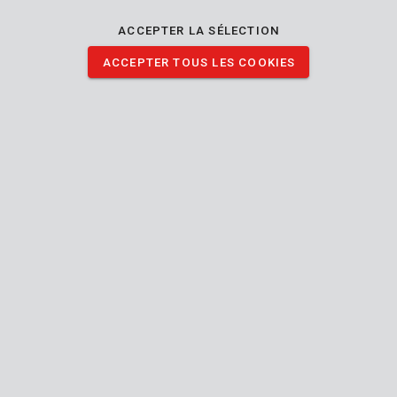
robuste synthétique et d’une prise démontable sur la face avant.
ACCEPTER LA SÉLECTION
ACCEPTER TOUS LES COOKIES
TÉLÉCHARGER IMAGES
Spécifications techniques
Contenu de la boîte
Aucune spécification trouvée
Outil
Tige interchangeable
Manuel inclus
250
Longueur (mm)
mm
Trou de montage