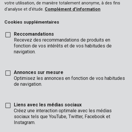
votre utilisation, de manière totalement anonyme, à des fins
d'analyse et d'étude.
Complément d'information
Cookies supplémentaires
Reccomandations
Recevez des recommandations de produits en
fonction de vos intérêts et de vos habitudes de
navigation.
Annonces sur mesure
Optimisez les annonces en fonction de vos habitudes
de navigation.
Liens avec les médias sociaux
Description
Créez une interaction optimale avec les médias
sociaux tels que YouTube, Twitter, Facebook et
Cette lime ronde est idéale pour la finition des trous ronds. Sa
Instagram.
lame ronde d’un diamètre de 16 mm et d’une longueur de 250
mm peut être remplacée. La lime est munie d’un manche