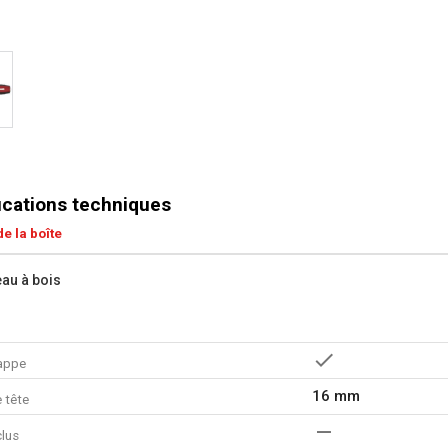
ications techniques
e la boîte
eau à bois
rappe
16 mm
 tête
clus