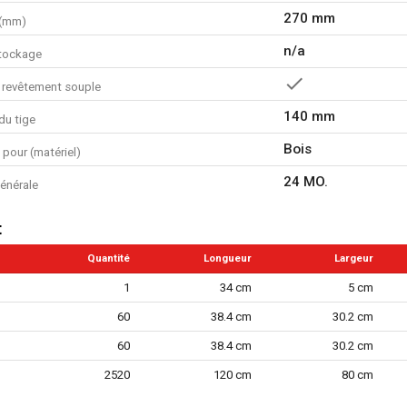
270 mm
 (mm)
n/a
tockage
 revêtement souple
140 mm
du tige
Bois
n pour (matériel)
24 MO.
énérale
t
Quantité
Longueur
Largeur
1
34 cm
5 cm
60
38.4 cm
30.2 cm
60
38.4 cm
30.2 cm
2520
120 cm
80 cm