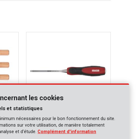
ncernant les cookies
ls et statistiques
KRT461101
inimum nécessaires pour le bon fonctionnement du site.
4 pcs
Ciseau à bois TPR 6mm
ormations sur votre utilisation, de manière totalement
analyse et d'étude.
Complément d'information