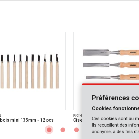
Préférences co
Cookies fonctionne
2
KRT461003
Ces cookies sont au m
 bois mini 135mm - 12 pcs
Ciseau à bois 6, 12, 18, 24mm - 
Ils recueillent des inf
anonyme, à des fins d'