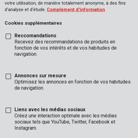
votre utilisation, de manière totalement anonyme, à des fins
d'analyse et d'étude.
Complément d'information
Cookies supplémentaires
Reccomandations
Recevez des recommandations de produits en
fonction de vos intérêts et de vos habitudes de
navigation.
Annonces sur mesure
Optimisez les annonces en fonction de vos habitudes
de navigation.
Liens avec les médias sociaux
Description
Créez une interaction optimale avec les médias
sociaux tels que YouTube, Twitter, Facebook et
Cette bâche de 3 x 4 m double face vert/bleu a une épaisseur
Instagram.
de 70 gr/m. Les œillets sont en aluminium robuste et les bords
frangés sont également renforcés avec un fil intissé. Vous