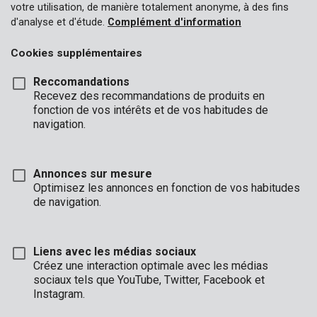
votre utilisation, de manière totalement anonyme, à des fins
d'analyse et d'étude.
Complément d'information
Cookies supplémentaires
Reccomandations
Recevez des recommandations de produits en
fonction de vos intérêts et de vos habitudes de
navigation.
Annonces sur mesure
Optimisez les annonces en fonction de vos habitudes
de navigation.
Liens avec les médias sociaux
Description
Créez une interaction optimale avec les médias
sociaux tels que YouTube, Twitter, Facebook et
Cette bâche de 5 x 8 m double face vert/bleu a une épaisseur
Instagram.
de 70 gr/m. Les œillets sont en aluminium robuste et les bords
frangés sont également renforcés avec un fil intissé. Vous