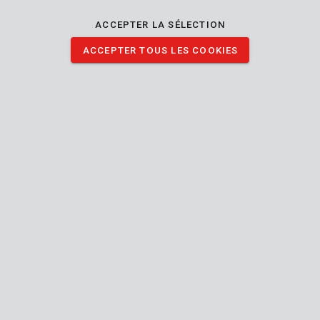
mm. Vous devez bricoler ou peindre à l'intérieur de chez vous ?
Cette bâche protègera vos meubles contre la poussière, la
ACCEPTER LA SÉLECTION
saleté et la peinture. Vous pouvez également vous en servir
ACCEPTER TOUS LES COOKIES
pour couvrir votre matériel à l'extérieur.
TÉLÉCHARGER IMAGES
Spécifications techniques
Contenu de la boîte
1x couvercle de protection
Outil
Intérieur
Utilisable intérieur extérieur
Réutilisable
Protection
des