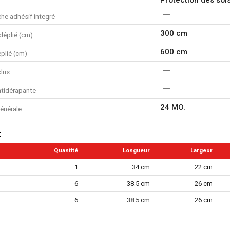
he adhésif integré
300 cm
déplié (cm)
600 cm
plié (cm)
clus
ntidérapante
24 MO.
énérale
t
Quantité
Longueur
Largeur
1
34 cm
22 cm
6
38.5 cm
26 cm
6
38.5 cm
26 cm