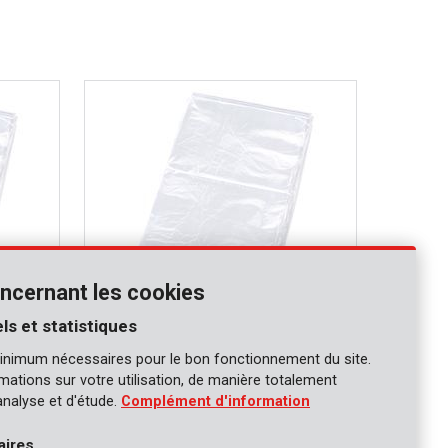
ncernant les cookies
ls et statistiques
KRT663003
inimum nécessaires pour le bon fonctionnement du site.
mm 2x6m
Couverture de protection 0,1mm 4x6m
ormations sur votre utilisation, de manière totalement
analyse et d'étude.
Complément d'information
aires