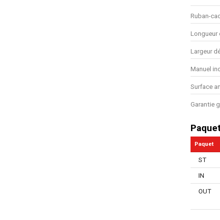
Ruban-cac
Longueur 
Largeur dé
Manuel in
Surface a
Garantie g
Paque
Paquet
ST
IN
OUT