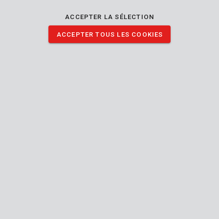
mm. Vous devez bricoler ou peindre à l'intérieur de chez vous ?
Cette bâche protègera vos meubles contre la poussière, la
ACCEPTER LA SÉLECTION
saleté et la peinture. Vous pouvez également vous en servir
ACCEPTER TOUS LES COOKIES
pour couvrir votre matériel à l'extérieur.
TÉLÉCHARGER IMAGES
Spécifications techniques
Contenu de la boîte
1x couvercle de protection
Outil
Intérieur
Utilisable intérieur extérieur
Réutilisable
Protection
des