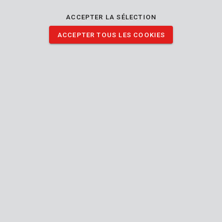
mm. Vous devez bricoler ou peindre à l'intérieur de chez vous ?
Cette bâche protègera vos meubles contre la poussière, la
ACCEPTER LA SÉLECTION
saleté et la peinture. Vous pouvez également vous en servir
ACCEPTER TOUS LES COOKIES
pour couvrir votre matériel à l'extérieur.
TÉLÉCHARGER IMAGES
Spécifications techniques
Contenu de la boîte
1x couvercle de protection
Outil
Intérieur
Utilisable intérieur extérieur
Réutilisable
Protection
des