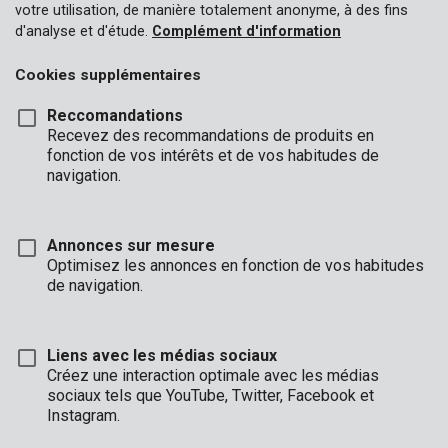
votre utilisation, de manière totalement anonyme, à des fins
d'analyse et d'étude.
Complément d'information
Cookies supplémentaires
Reccomandations
Recevez des recommandations de produits en
fonction de vos intérêts et de vos habitudes de
navigation.
Annonces sur mesure
Optimisez les annonces en fonction de vos habitudes
de navigation.
Liens avec les médias sociaux
Description
Créez une interaction optimale avec les médias
sociaux tels que YouTube, Twitter, Facebook et
Cet établi pliant offre l’appui que vous recherchez. Il soutient
Instagram.
votre pièce pour le forage, le vissage, le sciage, la peinture, etc.
Les étaux de blocage amovibles vous permettent de serrer