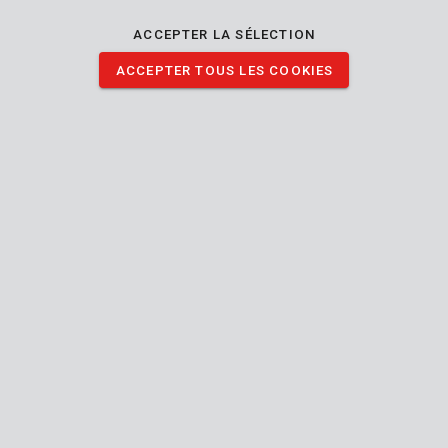
du bois mouillé. Elle s’adapte à une scie à bûche d’une longueur
de 530 mm.
ACCEPTER LA SÉLECTION
ACCEPTER TOUS LES COOKIES
TÉLÉCHARGER IMAGES
Spécifications techniques
Contenu de la boîte
Aucune spécification trouvée
Outil
530
Longueur lame de scie
mm
Manuel inclus
Bois
Utilisation pour (matériel)
24
Garantie générale