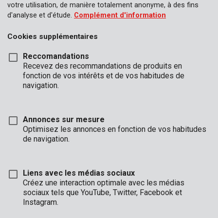
votre utilisation, de manière totalement anonyme, à des fins
d'analyse et d'étude.
Complément d'information
Cookies supplémentaires
Reccomandations
Recevez des recommandations de produits en
fonction de vos intérêts et de vos habitudes de
navigation.
Annonces sur mesure
Optimisez les annonces en fonction de vos habitudes
de navigation.
Liens avec les médias sociaux
Description
Créez une interaction optimale avec les médias
sociaux tels que YouTube, Twitter, Facebook et
Ce sécateur est idéal pour les tailles légères. Le sécateur à
Instagram.
enclume possède une lame affûtée qui coupe contre une
surface plate (l’enclume). Cela rend ce sécateur idéal pour