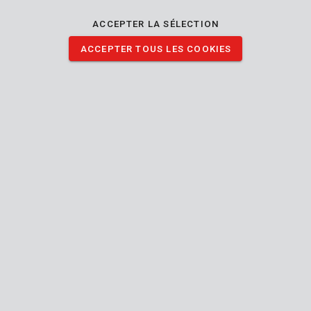
particules nuisibles qui se libèrent lors d’un travail dans un
ACCEPTER LA SÉLECTION
environnement poussiéreux.
ACCEPTER TOUS LES COOKIES
Les masques anti-poussière sont hygiéniques et sont munis de
bandes sans latex et d’un serre-nez en aluminium qui
permettent un bon maintien en place. L’emballage contient dix
masques anti-poussière.
Lire la description complète
TÉLÉCHARGER IMAGES
Spécifications techniques
Contenu de la boîte
10x masque anti-poussière
Outil