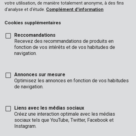
votre utilisation, de manière totalement anonyme, à des fins
d'analyse et d'étude.
Complément d'information
Cookies supplémentaires
Reccomandations
Recevez des recommandations de produits en
fonction de vos intérêts et de vos habitudes de
navigation.
Annonces sur mesure
Optimisez les annonces en fonction de vos habitudes
de navigation.
Liens avec les médias sociaux
Description
Créez une interaction optimale avec les médias
sociaux tels que YouTube, Twitter, Facebook et
Chaque bricolage apporte son lot de poussière, pensez au
Instagram.
burinage dans un mur, au sciage de planches,... Ces dix masques
anti-poussière offrent la protection nécessaire contre les