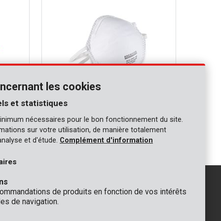
ncernant les cookies
ls et statistiques
KRTS10020
inimum nécessaires pour le bon fonctionnement du site.
duction
Masque anti-poussiere FFP2 - 3 pcs
ormations sur votre utilisation, de manière totalement
analyse et d'étude.
Complément d'information
aires
ns
mmandations de produits en fonction de vos intérêts
es de navigation.
GÉNÉRAL