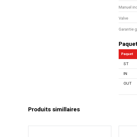
Manuel in
Valve
Garantie g
Paque
Paquet
ST
IN
OUT
Produits simillaires