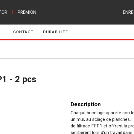
TOR
|
PREMION
ENRE
CONTACT
DURABILITÉ
P1 - 2 pcs
Description
Chaque bricolage apporte son l
un mur, au sciage de planches,.
de filtrage FFP1 et offrent la pr
se libèrent lors d’un travail da