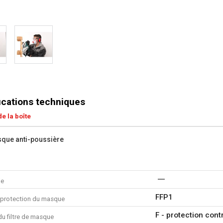
ications techniques
e la boîte
que anti-poussière
le
FFP1
 protection du masque
F - protection cont
u filtre de masque