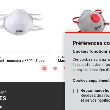
Préférences co
Cookies fonctionne
0
KRTS1001VC
Ces cookies sont au m
nti-poussiere FFP1 - 3 pcs
Masque anti-poussiere FFP1 ré
des odeurs - 2 pcs
Ils recueillent des inf
anonyme, à des fins d'
Cookies supplément
Reccomandatio
RISE
CONTACT
Recevez des reco
ES
INFO
et de vos habitud
X
BUREAUX