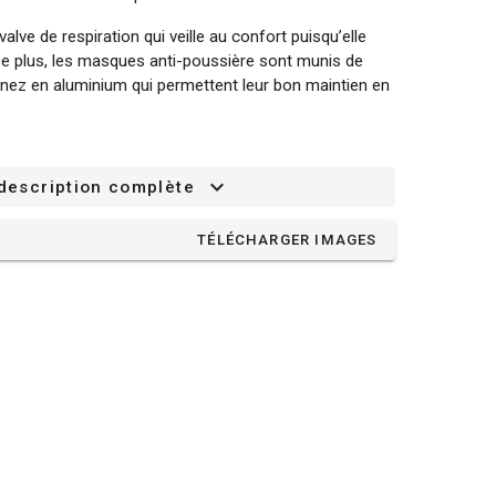
ve de respiration qui veille au confort puisqu’elle
 De plus, les masques anti-poussière sont munis de
-nez en aluminium qui permettent leur bon maintien en
poussières dangereuses de l’air ambiant. Offre une
s gênantes non nocives et les aérosols / brumes.
 description complète
mes à la norme EN149 + A1.
TÉLÉCHARGER IMAGES