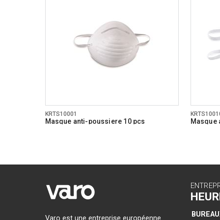
KRTS10001
KRTS1001
Masque anti-poussiere 10 pcs
Masque a
ENTREP
HEUR
BUREAU
Varo est une entreprise européenne