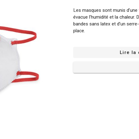
Les masques sont munis d’une val
évacue l’humidité et la chaleur.
bandes sans latex et d’un serre
place.
FFP1 : filtre au moins 80% des 
protection contre les particule
Lire la
Les deux masques sont confor