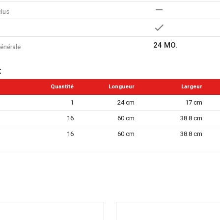
clus
24 MO.
énérale
t
Quantité
Longueur
Largeur
1
24 cm
17 cm
16
60 cm
38.8 cm
16
60 cm
38.8 cm