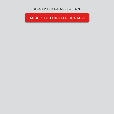
ACCEPTER LA SÉLECTION
TÉLÉCHARGER IMAGES
ACCEPTER TOUS LES COOKIES
Spécifications techniques
Contenu de la boîte
3x masque anti-poussière
Outil
Réutilisable
FFP2
Niveau de protection du masque
F -
protection
contre les
Capacité du filtre de masque
particules
de
poussière