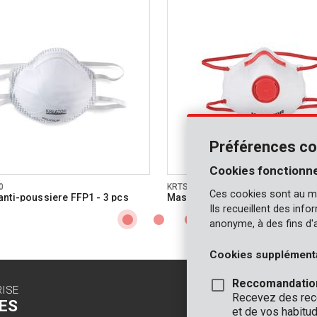
Préférences co
Cookies fonctionne
0
KRTS1001V
Ces cookies sont au m
nti-poussiere FFP1 - 3 pcs
Masque anti-poussiere FFP1 - 
Ils recueillent des inf
anonyme, à des fins d'
Cookies supplément
Reccomandatio
RISE
CONTACT
Recevez des reco
ES
INFO
et de vos habitud