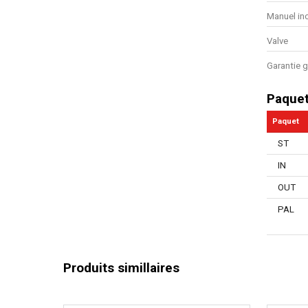
Manuel in
Valve
Garantie g
Paque
Paquet
ST
IN
OUT
PAL
Produits simillaires