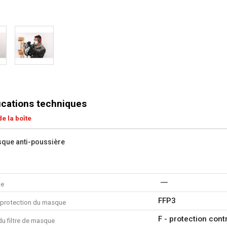
ications techniques
e la boîte
que anti-poussière
le
FFP3
 protection du masque
F - protection cont
u filtre de masque