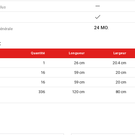
clus
24 MO.
énérale
t
Quantité
Longueur
Largeur
1
26 cm
20.4 cm
16
59 cm
20 cm
16
59 cm
20 cm
336
120 cm
80 cm