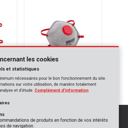
ncernant les cookies
ls et statistiques
KRTS1001VC
inimum nécessaires pour le bon fonctionnement du site.
2 pcs
Masque anti-poussiere FFP1 réduction
des odeurs - 2 pcs
ormations sur votre utilisation, de manière totalement
analyse et d'étude.
Complément d'information
aires
ns
mmandations de produits en fonction de vos intérêts
es de navigation.