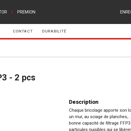
TOR
|
PREMION
ENRE
CONTACT
DURABILITÉ
P3 - 2 pcs
Description
Chaque bricolage apporte son l
un mur, au sciage de planches,.
bonne capacité de filtrage FFP3 
particules nuisibles qui se libèr