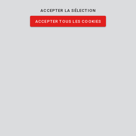
ACCEPTER LA SÉLECTION
ACCEPTER TOUS LES COOKIES
Description
Le fil sur ces 2 bobines présente un diamètre de 1.2 mm et une
longueur de 5.4 m. Les bobines conviennent pour le coupe-
bordures Powerplus POWXG8010LI.
Les principales caractéristiques techniques :
Quantité: 2
Longueur du fil: 5.4 m
Diamètre du fil : 1.2 mm
Type de fil : Fil unique
Appropriée pour: coupe-bordures POWXG8010LI
Lire la description complète
TÉLÉCHARGER IMAGES