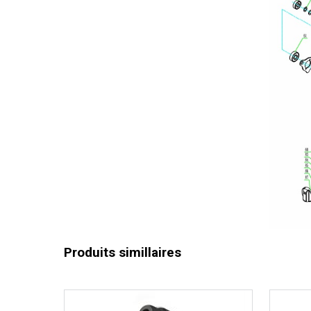
Vitesse de
Vitesse de
Capacité d
Capacité 
Taux d'im
Capacité 
Taux d'imp
Fonction b
Batterie r
Garantie g
Produits simillaires
Garantie d