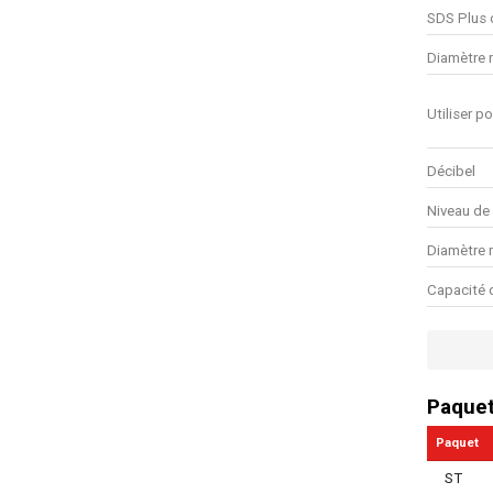
SDS Plus 
Diamètre m
Utiliser po
Décibel
Niveau de
Diamètre 
Capacité d
Couple ma
Capacité d
Paque
Courant n
Paquet
Mandrin s
ST
Mandrin a