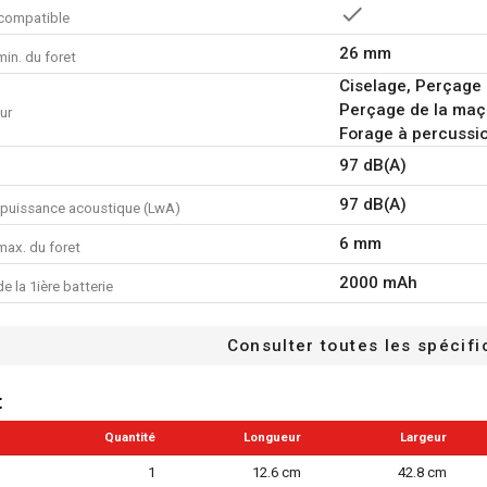
compatible
26 mm
in. du foret
Ciselage, Perçage 
Perçage de la maço
ur
Forage à percussi
97 dB(A)
97 dB(A)
 puissance acoustique (LwA)
6 mm
max. du foret
2000 mAh
e la 1ière batterie
30 Nm
x.
Consulter toutes les spécifi
22 mm
e forage pierre
t
4 A
ominal chargeur
Quantité
Longueur
Non applicable
Largeur
ans clé
1
12.6 cm
42.8 cm
Non applicable
utoserrant avec verrou