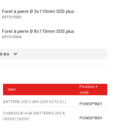
Foret à pierre Ø 5x110mm SDS plus
KRT010902
Foret à pierre Ø 8x110mm SDS plus
KRT010904
ires
Position +
Item
code
BATTERIE 20V 2.0AH (20V OUTILS) )
POWDP9021
CHARGEUR 4.0A (BATTERIES 20V &
POWDP9051
2X20V) 2X20V)