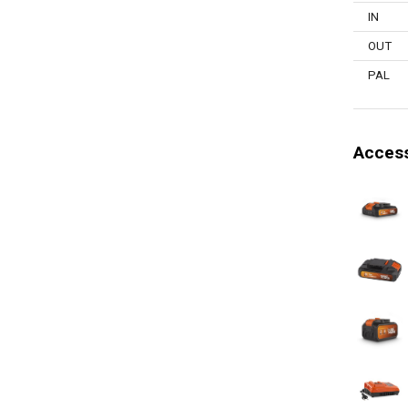
IN
Mandrin à 
OUT
Piles néc
PAL
Temps de
Commande 
Access
Système d
Protection
Couple Ré
Énergie d'
Nombre de
Manuel in
Chargeurs 
Type de s