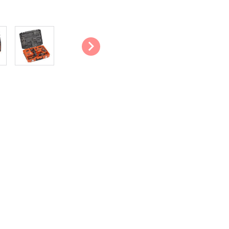
W et jusqu’à 4000 coups par minu
votre marteau perforateur, grâc
Précis : Grâce à la butée de pro
avec beaucoup de précision, car
cela, vous pouvez contrôler la v
vitesse au travail.
Confortable : La machine est éq
confort d’utilisation. Il est poss
pour toujours travailler dans la p
Pratique : Le marteau perforateu
n’importe où. Vous bénéficiez ai
Les principales caractéristiq
Puissance : 20 V
Puissance d’impact : 5 J
Nombre de coups : 4 750/m
Couple max. : 30 Nm