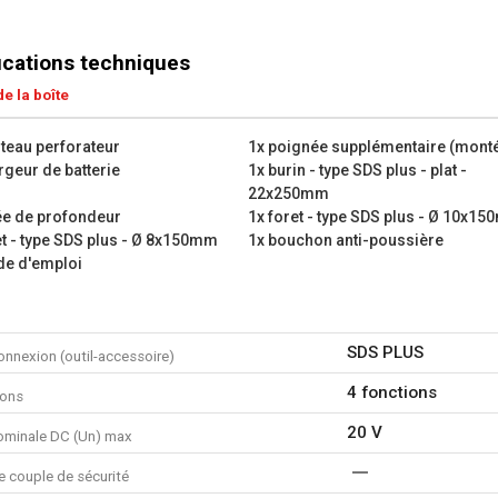
Capacité de forage bois : 
Capacité de forage pierre e
Capacité de forage acier : 
ications techniques
Que contient le coffret ?
e la boîte
1x marteau perforateur
1x poignée supplémentaire 
teau perforateur
1x poignée supplémentaire (mont
1x batterie
rgeur de batterie
1x burin - type SDS plus - plat -
1x chargeur de batterie
22x250mm
1x burin - type SDS plus - 
ée de profondeur
1x foret - type SDS plus - Ø 10x1
1x burin - type SDS plus - 
et - type SDS plus - Ø 8x150mm
1x bouchon anti-poussière
1x butée de profondeur
e d'emploi
1x foret - type SDS plus -
1x foret - type SDS plus -
1x foret - type SDS plus -
SDS PLUS
onnexion (outil-accessoire)
1x bouchon anti-poussière
1x boîte de rangement
4 fonctions
ions
1x mode d'emploi
20 V
ominale DC (Un) max
e couple de sécurité