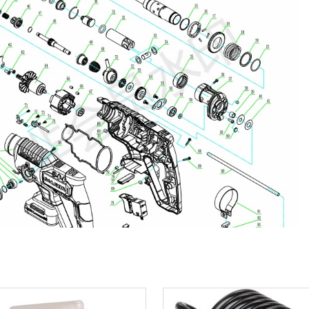
0 min-1
 rotation (n) min
1350 min-1
 rotation (n) max
13 mm
e forage acier
30 mm
de forage bois
4750 strks/min
pact 1 max.
22 mm
de forage béton
0 strks/min
act 1 min.
uriner
echargeable
36 MO.
énérale
12 MO.
e la batterie