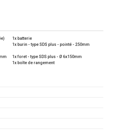
30 mm
t béton : 22 mm
13 mm
(montée)
ée)
1x batterie
1x burin - type SDS plus - pointé - 250mm
plat - 22x250mm
50mm
1x foret - type SDS plus - Ø 6x150mm
pointé - 250mm
1x boîte de rangement
 Ø 10x150mm
 Ø 6x150mm
 Ø 8x150mm