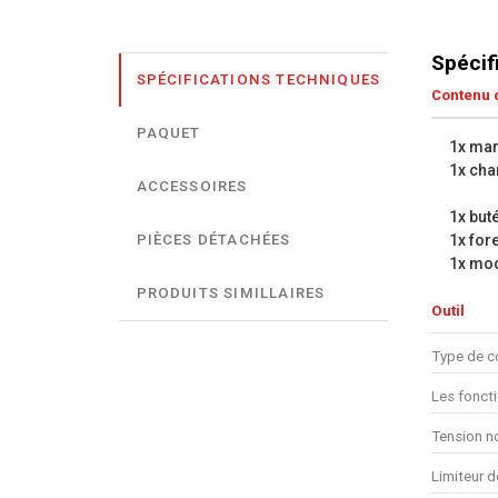
Spécif
SPÉCIFICATIONS TECHNIQUES
Contenu d
PAQUET
1x mar
1x cha
ACCESSOIRES
1x but
1x for
PIÈCES DÉTACHÉES
1x mod
PRODUITS SIMILLAIRES
Outil
Type de c
Les fonct
Tension n
Limiteur d