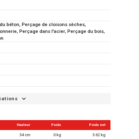
du béton, Perçage de cloisons sèches,
nnerie, Perçage dans l'acier, Perçage du bois,
on
cations
Hauteur
Poids
Poids net
34 cm
0 kg
3.62 kg