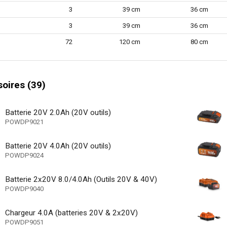
3
39 cm
36 cm
Non applicable
clé
3
39 cm
36 cm
1
essaires (nombre)
72
120 cm
80 cm
40 min
 charge moyen ACDC
Non applicable
de vitesse électronique
oires (39)
e réduction des vibrations
 contre les surcharges
Batterie 20V 2.0Ah (20V outils)
POWDP9021
glable
3 J
impact (Joule)
Batterie 20V 4.0Ah (20V outils)
POWDP9024
1
 réglages de vitesse
Batterie 2x20V 8.0/4.0Ah (Outils 20V & 40V)
clus
POWDP9040
- câble de recharge inclus
Chargeur 4.0A (batteries 20V & 2x20V)
BMC (boîtier souffl
tockage
POWDP9051