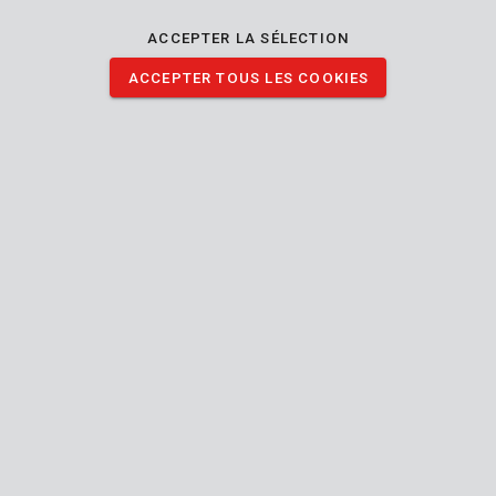
des branches grises pour un look plus subtil. Ces verres ont une
correction de +3.50.
ACCEPTER LA SÉLECTION
ACCEPTER TOUS LES COOKIES
TÉLÉCHARGER IMAGES
Spécifications techniques
Contenu de la boîte
1x lunettes de lecture
Outil
Taille
Taille européenne
unique
Unisexe
Sexe
Contrôle solaire
Résistant aux rayures