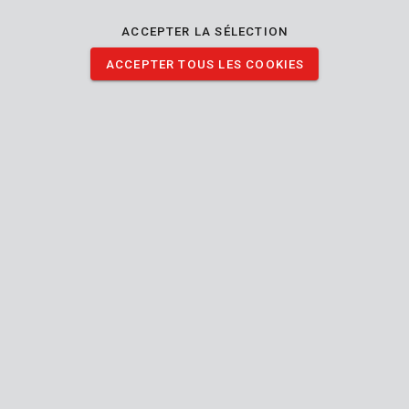
des branches bleues pour un look plus subtil. Ces verres ont une
correction de +3.50.
ACCEPTER LA SÉLECTION
ACCEPTER TOUS LES COOKIES
TÉLÉCHARGER IMAGES
Spécifications techniques
Contenu de la boîte
1x lunettes de lecture
Outil
Taille
Taille européenne
unique
Unisexe
Sexe
Contrôle solaire
Résistant aux rayures