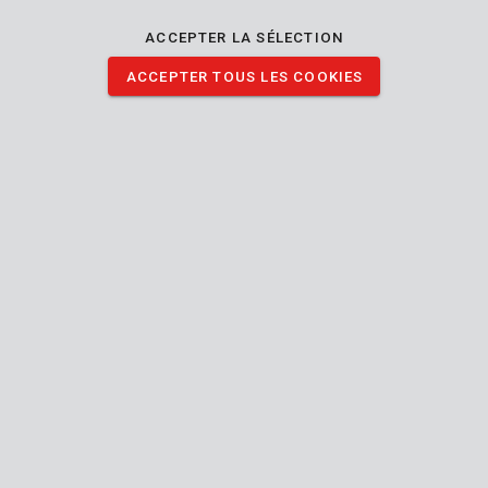
motif écaille noir-gris. Ces verres ont une correction de +1.00.
ACCEPTER LA SÉLECTION
ACCEPTER TOUS LES COOKIES
Spécifications techniques
Contenu de la boîte
1x lunettes de lecture
Outil
Taille
Taille européenne
unique
Unisexe
Sexe
Contrôle solaire
Résistant aux rayures
+1.00
Puissance des lunettes
Manuel inclus