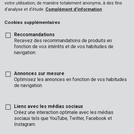
votre utilisation, de manière totalement anonyme, à des fins
d'analyse et d'étude.
Complément d'information
Cookies supplémentaires
Reccomandations
Recevez des recommandations de produits en
fonction de vos intérêts et de vos habitudes de
navigation.
Annonces sur mesure
Optimisez les annonces en fonction de vos habitudes
de navigation.
Liens avec les médias sociaux
Description
Créez une interaction optimale avec les médias
sociaux tels que YouTube, Twitter, Facebook et
Ce jeu d’embouts pratique de Premion se compose de pas
Instagram.
moins de 45 embouts de vis différents. Vendu dans une boîte
de rangement pratique, il contient en plus des clés à douille des