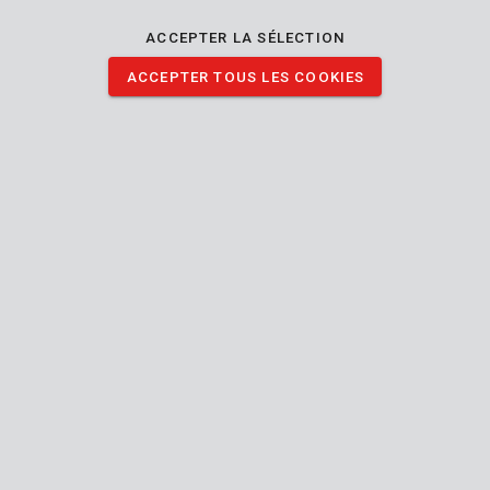
embouts plats, cruciformes, Pozidriv et hexagonaux.
ACCEPTER LA SÉLECTION
ACCEPTER TOUS LES COOKIES
TÉLÉCHARGER IMAGES
Spécifications techniques
Contenu de la boîte
1x cr-v bit set
Outil
Hexagonale,
Phillips
(PH),
Type de tournevis (tête)
Pozidriv
(PZ)
Manuel inclus
24 MO.
Garantie générale