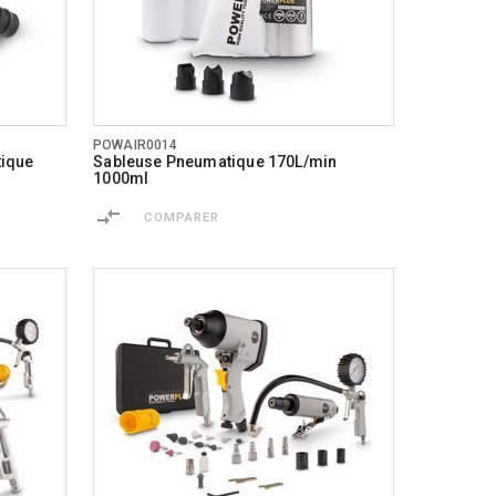
POWAIR0014
tique
Sableuse Pneumatique 170L/min
1000ml
COMPARER