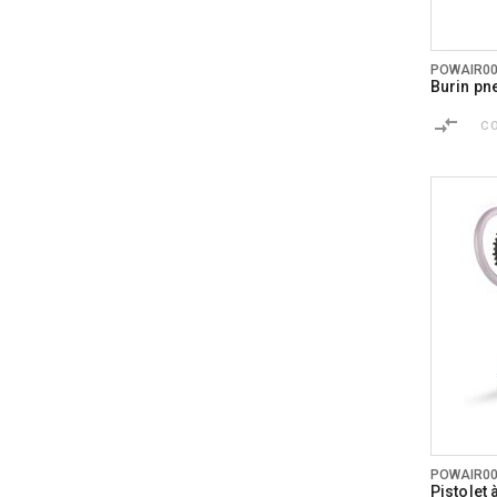
POWAIR0
Burin p
C
POWAIR0
Pistolet 