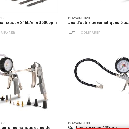
019
POWAIR0020
neumatique 216L/min 3500bpm
Jeu d'outils pneumatiques 5 pc
OMPARER
COMPARER
023
POWAIR0100
à air pneumatique et jeu de
Gonfleur de pneu 440mm