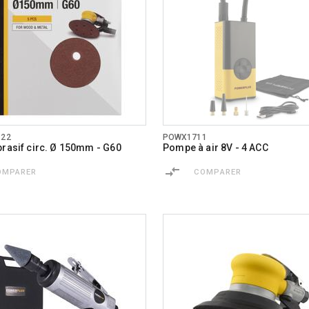
122
POWX1711
brasif circ. Ø 150mm - G60
Pompe à air 8V - 4 ACC
OMPARER
COMPARER