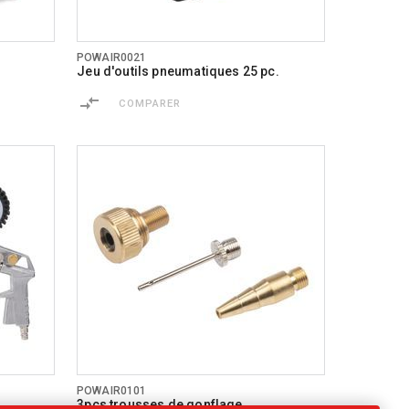
POWAIR0021
.
Jeu d'outils pneumatiques 25 pc.
COMPARER
POWAIR0101
3pcs trousses de gonflage