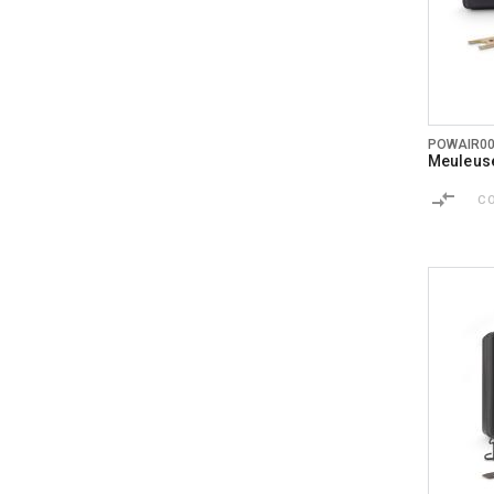
POWAIR0
Meuleus
C