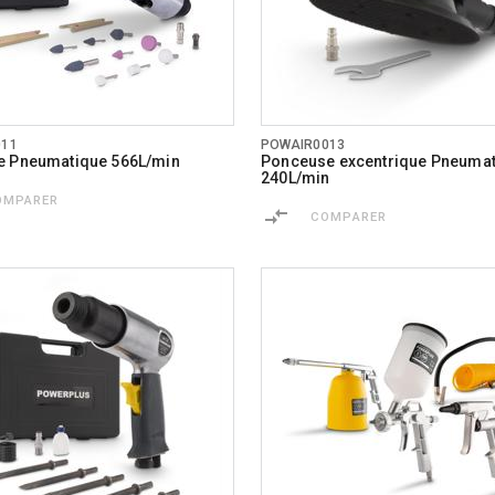
011
POWAIR0013
e Pneumatique 566L/min
Ponceuse excentrique Pneuma
240L/min
OMPARER
COMPARER