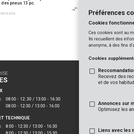
 des pneus 13 pc.
COMPARER
Préférences co
OMPARER
Cookies fonctionne
Ces cookies sont au m
1
Ils recueillent des inf
anonyme, à des fins d'
Cookies supplément
Reccomandatio
RISE
CONTACT
Recevez des reco
ES
INFO
et de vos habitud
X
BUREAUX
:
08:00 - 12:.30 / 13:00 - 16:30
VARO - Vic. Van
Annonces sur 
08:00 - 12:30 / 13:00 - 16:00
Joseph Van Instr
Optimisez les an
2500 Lier - Belgi
T TECHNIQUE
VARO IBERICA
:
8:00 - 12:30 / 13:00 - 16:30
Liens avec les 
8:00 - 12:30 / 13:00 - 15:30