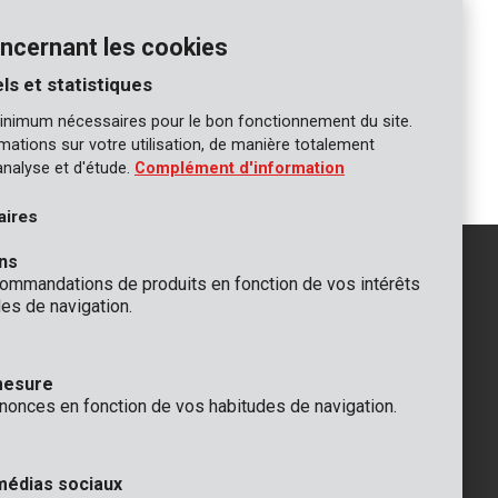
COMPARER
ncernant les cookies
ls et statistiques
inimum nécessaires pour le bon fonctionnement du site.
2
3
4
5
6
7
8
ormations sur votre utilisation, de manière totalement
analyse et d'étude.
Complément d'information
aires
ns
mmandations de produits en fonction de vos intérêts
es de navigation.
GÉNÉRAL
 Rompuy nv
+32 (0)3 292 92 92
mesure
aat 9
info@varo.com
nonces en fonction de vos habitudes de navigation.
que
SUPPORT TECHNIQUE
+32 (0)3 292 92 90
support@varo.com
médias sociaux