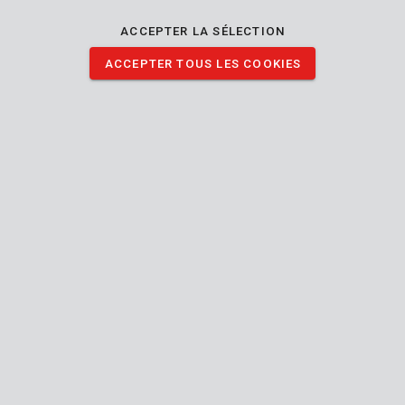
ACCEPTER LA SÉLECTION
ACCEPTER TOUS LES COOKIES
POWDP8030
Projecteur portatif 20V - excl. batterie et chargeur