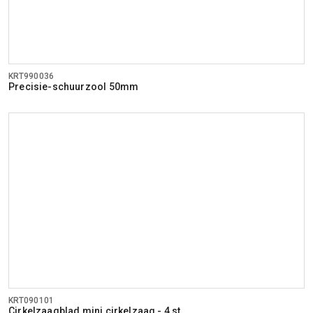
KRT990036
Precisie-schuurzool 50mm
KRT090101
Cirkelzaagblad mini cirkelzaag - 4 st.