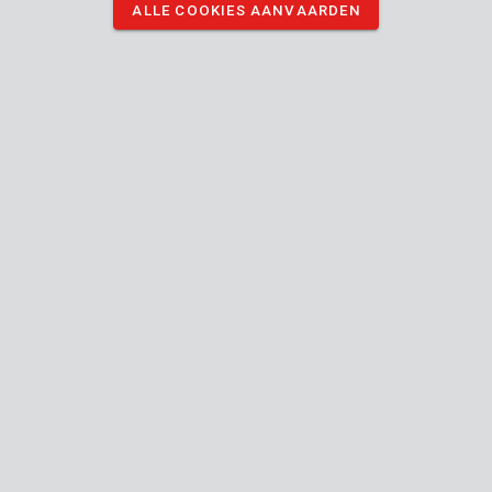
ALLE COOKIES AANVAARDEN
KRT017005
Roterende raspen hout-metaal - 3 st.
1
KANTOOR-
UREN
KANTOOR
Ma - Do:
08:00 - 12:.30 / 13:00 - 16:30
Vr:
08:00 - 12:30 / 13:00 - 16:00
TECHNISCHE DIENST
Ma - Do:
8:00 - 12:30 / 13:00 - 16:30
Vr:
8:00 - 12:30 / 13:00 - 15:30