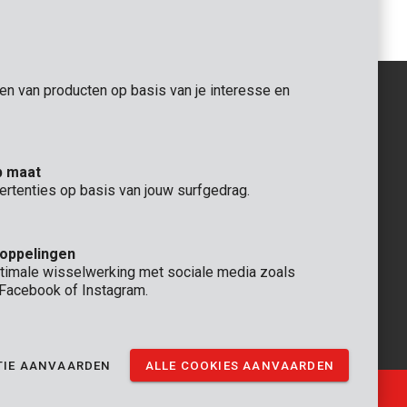
gen van producten op basis van je interesse en
ALGEMEEN
p maat
 Rompuy nv
+32 (0)3 292 92 92
ertenties op basis van jouw surfgedrag.
aat 9
info@varo.com
TECHNISCHE DIENST
+32 (0)3 292 92 90
koppelingen
support@varo.com
timale wisselwerking met sociale media zoals
, Facebook of Instagram.
TIE AANVAARDEN
ALLE COOKIES AANVAARDEN
Ⓒ VARO