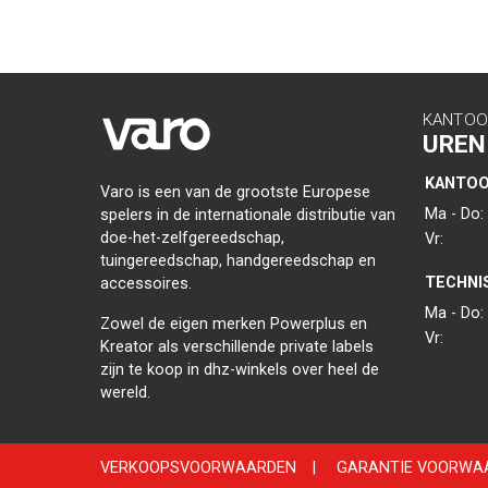
KANTOO
UREN
KANTO
Varo is een van de grootste Europese
Ma - Do:
spelers in de internationale distributie van
doe-het-zelfgereedschap,
Vr:
tuingereedschap, handgereedschap en
TECHNI
accessoires.
Ma - Do:
Zowel de eigen merken Powerplus en
Vr:
Kreator als verschillende private labels
zijn te koop in dhz-winkels over heel de
wereld.
VERKOOPSVOORWAARDEN
|
GARANTIE VOORWA