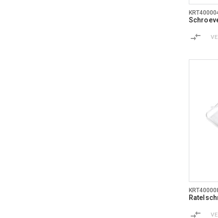
KRT40000
Schroeve
V
KRT40000
Ratelsch
V