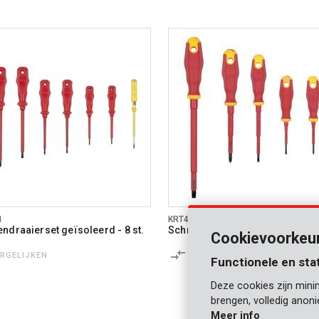
1
KRT400202
ndraaierset geïsoleerd - 8 st.
Schroevendraaierset vde - 6 st.
Cookievoorkeu
ERGELIJKEN
VERGELIJKEN
Functionele en sta
Deze cookies zijn mini
brengen, volledig anon
Meer info