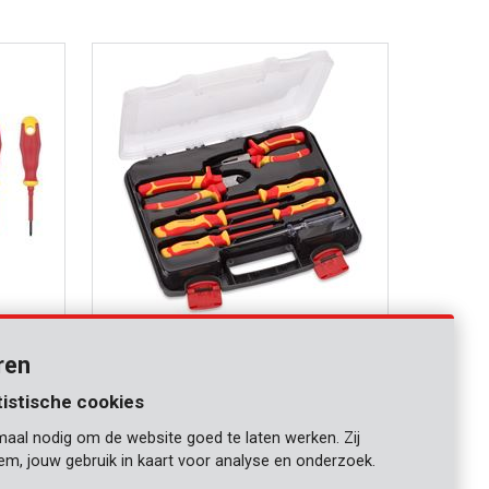
KRT951101
Schroevendraaierset vde - 7 st.
ren
VERGELIJKEN
tistische cookies
maal nodig om de website goed te laten werken. Zij
iem, jouw gebruik in kaart voor analyse en onderzoek.
1
2