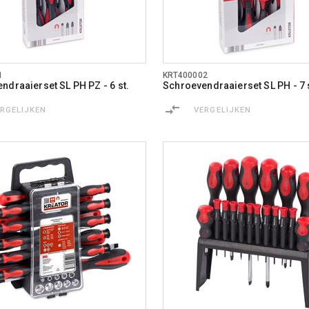
1
KRT400002
ndraaierset SL PH PZ - 6 st.
Schroevendraaierset SL PH - 7 
ERGELIJKEN
VERGELIJKEN