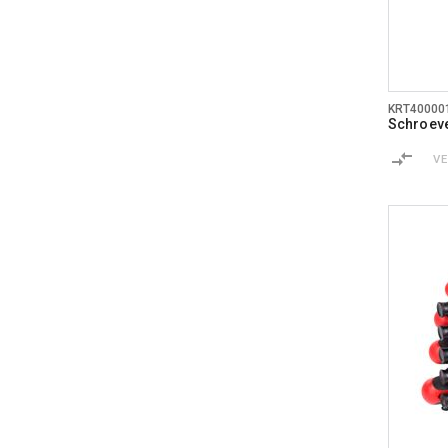
KRT40000
Schroeve
V