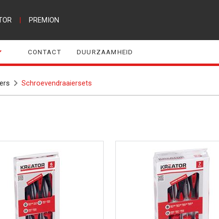
TOR
|
PREMION
CONTACT
DUURZAAMHEID
ers
Schroevendraaiersets