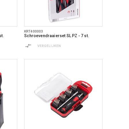
KRT400003
st.
Schroevendraaierset SL PZ - 7 st.
VERGELIJKEN