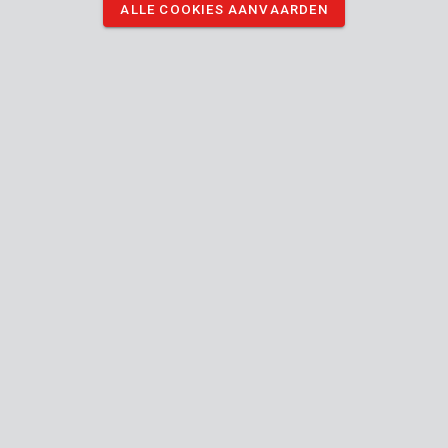
ALLE COOKIES AANVAARDEN
KRT807203
Beugelzaagblad 760mm nat