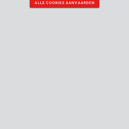
ALLE COOKIES AANVAARDEN
KRTGR70010
Plantschepje (lang) staal