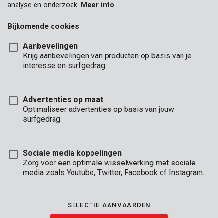
analyse en onderzoek.
Meer info
Harken
Bollenplanter
Bijkomende cookies
Tuingereedschap set
Aanbevelingen
Krijg aanbevelingen van producten op basis van je
Zaaigereedschap
interesse en surfgedrag.
Advertenties op maat
Optimaliseer advertenties op basis van jouw
surfgedrag.
Sociale media koppelingen
Zorg voor een optimale wisselwerking met sociale
media zoals Youtube, Twitter, Facebook of Instagram.
SELECTIE AANVAARDEN
KRTGR7001
Plantschepje groot