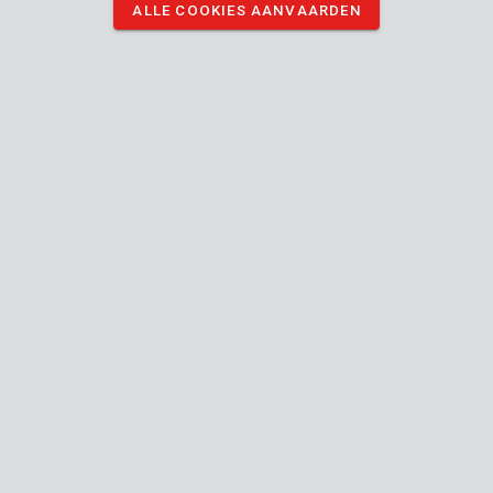
ALLE COOKIES AANVAARDEN
KRT408002
Zeskantsleutel ring 2-10 - 8 st.
KRT408101
Zeskantsleutel 1,5-8 - 8 st.