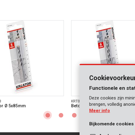
Cookievoorkeu
Functionele en sta
Deze cookies zijn mini
3
KRT010404
brengen, volledig anon
or Ø 5x85mm
Betonboor Ø 6x100mm
Meer info
Bijkomende cookies