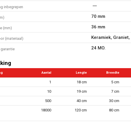
ng inbegrepen
70 mm
mm)
36 mm
te (mm)
Keramiek, Graniet,
or (materiaal)
24 MO.
garantie
king
ng
Aantal
Lengte
Breedte
1
18 cm
5 cm
10
19 cm
7 cm
500
40 cm
30 cm
18000
120 cm
80 cm