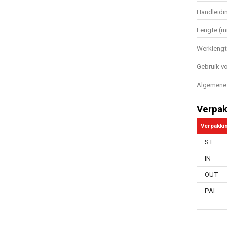
Handleidi
Lengte (
Werkleng
Gebruik vo
Algemene 
Verpak
Verpakki
ST
IN
OUT
PAL