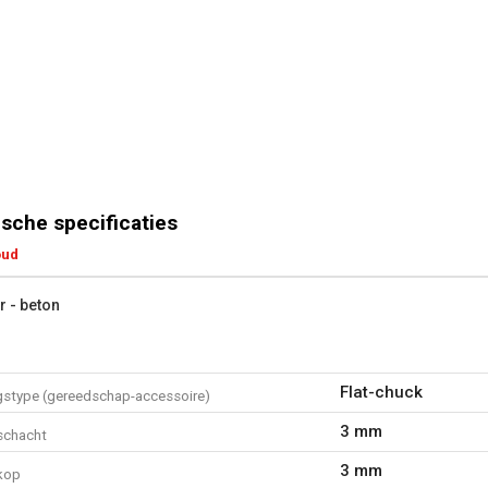
sche specificaties
oud
r - beton
Flat-chuck
gstype (gereedschap-accessoire)
3 mm
schacht
3 mm
kop