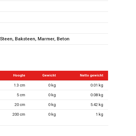
 Steen, Baksteen, Marmer, Beton
Hoogte
Gewicht
Netto gewicht
1.3 cm
0 kg
0.01 kg
5 cm
0 kg
0.08 kg
20 cm
0 kg
5.42 kg
200 cm
0 kg
1 kg