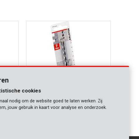
ren
tistische cookies
maal nodig om de website goed te laten werken. Zij
KRT010405
iem, jouw gebruik in kaart voor analyse en onderzoek.
Betonboor Ø 7x100mm