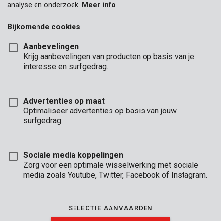
analyse en onderzoek.
Meer info
Bijkomende cookies
Aanbevelingen
Krijg aanbevelingen van producten op basis van je
interesse en surfgedrag.
Advertenties op maat
Optimaliseer advertenties op basis van jouw
surfgedrag.
Sociale media koppelingen
Zorg voor een optimale wisselwerking met sociale
media zoals Youtube, Twitter, Facebook of Instagram.
Omschrijving
Deze betonboor heeft een diameter van Ø10 mm en een lengte
SELECTIE AANVAARDEN
van 120 mm. De carbide boorpunt heeft een beitelvorm
waarmee je zeer precies kan boren in beton zonder last te