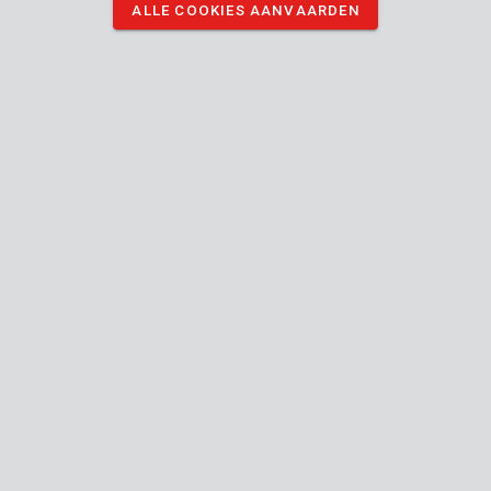
ALLE COOKIES AANVAARDEN
hebben van opvliegend stof.
DOWNLOAD AFBEELDINGEN
Technische specificaties
Doosinhoud
1x boor - beton
Toestel
Flat-
Verbindingstype (gereedschap-accessoire)
chuck
10 mm
Diameter schacht
10 mm
Diameter kop
Handleiding inbegrepen
120 mm
Lengte (mm)