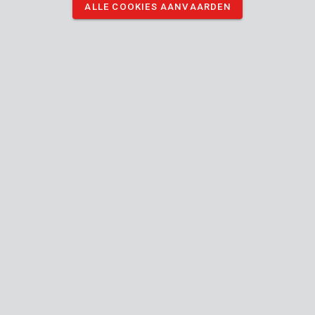
ALLE COOKIES AANVAARDEN
hebben van opvliegend stof.
DOWNLOAD AFBEELDINGEN
Technische specificaties
Doosinhoud
1x boor - beton
Toestel
Flat-
Verbindingstype (gereedschap-accessoire)
chuck
16 mm
Diameter schacht
16 mm
Diameter kop
Handleiding inbegrepen
150 mm
Lengte (mm)