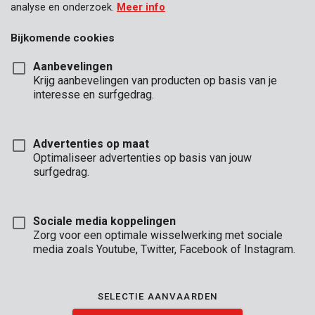
analyse en onderzoek.
Meer info
Bijkomende cookies
Aanbevelingen
Krijg aanbevelingen van producten op basis van je
interesse en surfgedrag.
Advertenties op maat
Optimaliseer advertenties op basis van jouw
surfgedrag.
Sociale media koppelingen
Zorg voor een optimale wisselwerking met sociale
media zoals Youtube, Twitter, Facebook of Instagram.
Omschrijving
Deze betonboor heeft een diameter van Ø16 mm en een lengte
SELECTIE AANVAARDEN
van 150 mm. De carbide boorpunt heeft een beitelvorm
waarmee je zeer precies kan boren in beton zonder last te