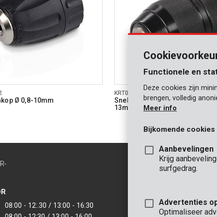
Cookievoorkeu
Functionele en sta
Deze cookies zijn mini
2
KRT014003
brengen, volledig anon
nkop Ø 0,8-10mm
Snelspankop met vergrendelin
13mm
Meer info
Bijkomende cookies
Aanbevelingen
Krijg aanbevelin
R-
CONTACT
surfgedrag.
INFO
OR
KANTOOR
Advertenties o
08:00 - 12:.30 / 13:00 - 16:30
VARO - Vic. Van
Optimaliseer adv
08:00 - 12:30 / 13:00 - 16:00