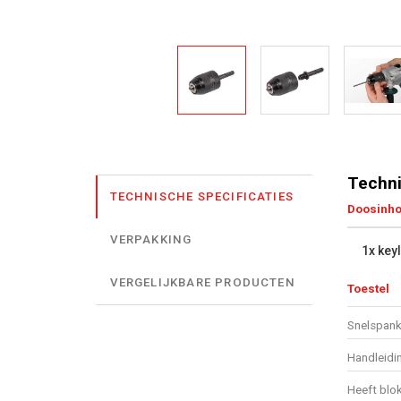
Techni
TECHNISCHE SPECIFICATIES
Doosinh
VERPAKKING
1x key
VERGELIJKBARE PRODUCTEN
Toestel
Snelspan
Handleidi
Heeft blo