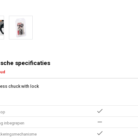
sche specificaties
oud
less chuck with lock
kop
ng inbegrepen
kkeringsmechanisme