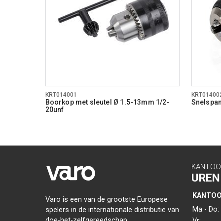
KRT014001
KRT01400
Boorkop met sleutel Ø 1.5-13mm 1/2-
Snelspa
20unf
KANTOO
UREN
KANTO
Varo is een van de grootste Europese
Ma - Do:
spelers in de internationale distributie van
doe-het-zelfgereedschap,
Vr: