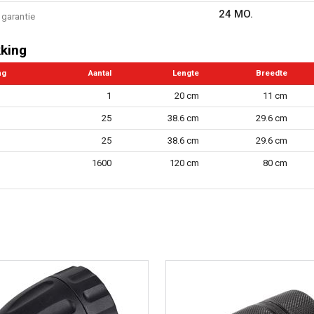
24 MO.
garantie
king
ng
Aantal
Lengte
Breedte
1
20 cm
11 cm
25
38.6 cm
29.6 cm
25
38.6 cm
29.6 cm
1600
120 cm
80 cm