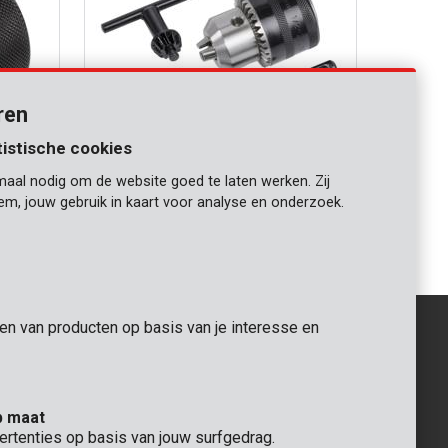
ren
tistische cookies
maal nodig om de website goed te laten werken. Zij
KRT014004
iem, jouw gebruik in kaart voor analyse en onderzoek.
g Ø
Boorkop met sleutel en SDS adapter Ø
1,5-13mm
gen van producten op basis van je interesse en
ALGEMEEN
p maat
 Rompuy nv
+32 (0)3 292 92 92
ertenties op basis van jouw surfgedrag.