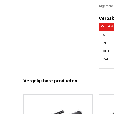
Algemene 
Verpak
Verpakki
ST
IN
OUT
PAL
Vergelijkbare producten