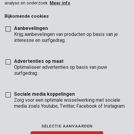
analyse en onderzoek.
Meer info
Bijkomende cookies
Aanbevelingen
Krijg aanbevelingen van producten op basis van je
interesse en surfgedrag.
Advertenties op maat
Optimaliseer advertenties op basis van jouw
surfgedrag.
Sociale media koppelingen
Zorg voor een optimale wisselwerking met sociale
media zoals Youtube, Twitter, Facebook of Instagram.
Omschrijving
Dit is een boorsleutel om een boorkop los of vast te draaien bij
SELECTIE AANVAARDEN
het verwisselen van boor of bit. Hij heeft een S14-aansluiting en
is geschikt voor boorkoppen met een diameter tot 10 mm.