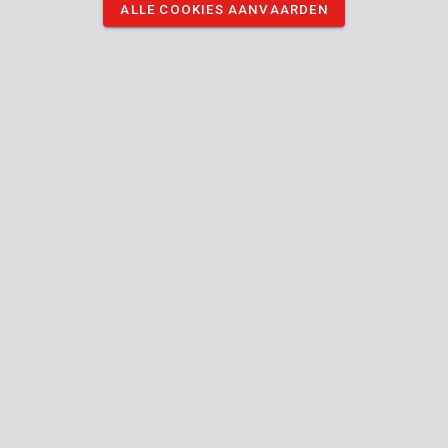
ALLE COOKIES AANVAARDEN
DOWNLOAD AFBEELDINGEN
Technische specificaties
Doosinhoud
1x chuck key
Toestel
S14
Verbindingstype (gereedschap-accessoire)
Handleiding inbegrepen
10
Diameter
mm
24
Algemene garantie
MO.
Verpakking