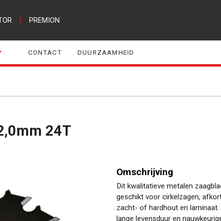
TOR
|
PREMION
CONTACT
DUURZAAMHEID
x2,0mm 24T
Omschrijving
Dit kwalitatieve metalen zaagb
geschikt voor cirkelzagen, afko
zacht- of hardhout en laminaat.
lange levensduur en nauwkeurig