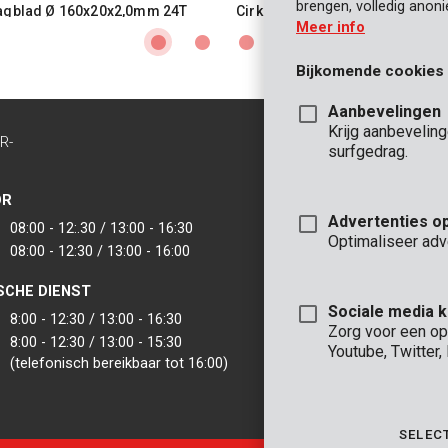
brengen, volledig anon
agblad Ø 160x20x2,0mm 24T
Cirkelzaagblad Ø 165x20x2,0m
Meer info
Bijkomende cookies
Aanbevelingen
Krijg aanbevelin
R-
CONTACT
surfgedrag.
INFO
OR
KANTOOR
Advertenties o
08:00 - 12:.30 / 13:00 - 16:30
VARO - Vic. Van
Optimaliseer adv
08:00 - 12:30 / 13:00 - 16:00
Joseph Van Instr
2500 Lier - België
SCHE DIENST
VARO IBERICA
Sociale media 
8:00 - 12:30 / 13:00 - 16:30
Zorg voor een op
8:00 - 12:30 / 13:00 - 15:30
Youtube, Twitter
(telefonisch bereikbaar tot 16:00)
SELEC