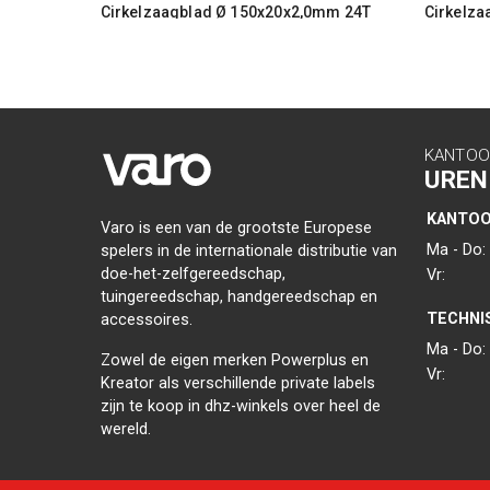
Cirkelzaagblad Ø 150x20x2,0mm 24T
Cirkelza
KANTOO
UREN
KANTO
Varo is een van de grootste Europese
Ma - Do:
spelers in de internationale distributie van
doe-het-zelfgereedschap,
Vr:
tuingereedschap, handgereedschap en
TECHNI
accessoires.
Ma - Do:
Zowel de eigen merken Powerplus en
Vr:
Kreator als verschillende private labels
zijn te koop in dhz-winkels over heel de
wereld.