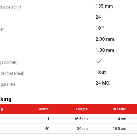
135 mm
an de schijf
24
18 °
den
2.00 mm
1.30 mm
gsslot(en)
Hout
or (materiaal)
24 MO.
garantie
king
ng
Aantal
Lengte
Breedte
1
16.5 cm
14 cm
40
39 cm
28.5 cm