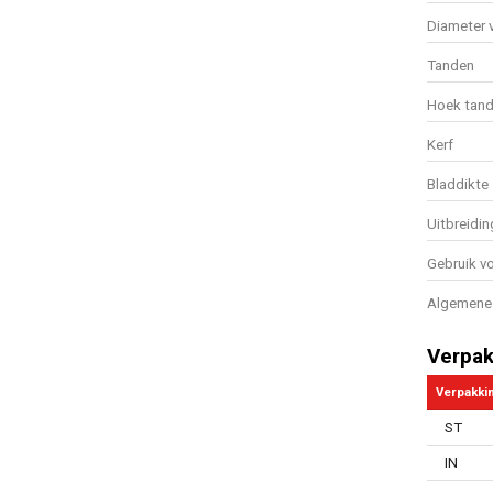
Diameter v
Tanden
Hoek tan
Kerf
Bladdikte
Uitbreidin
Gebruik vo
Algemene 
Verpak
Verpakki
ST
IN