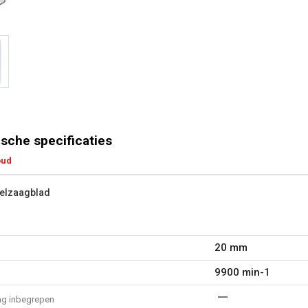
sche specificaties
oud
kelzaagblad
20 mm
9900 min-1
ng inbegrepen