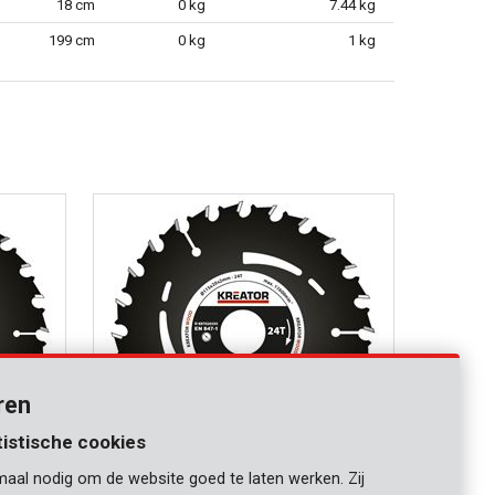
18 cm
0 kg
7.44 kg
199 cm
0 kg
1 kg
ren
tistische cookies
maal nodig om de website goed te laten werken. Zij
KRT020305