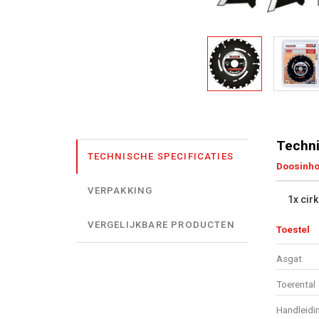
Techni
TECHNISCHE SPECIFICATIES
Doosinh
VERPAKKING
1x cir
VERGELIJKBARE PRODUCTEN
Toestel
Asgat
Toerental
Handleidi