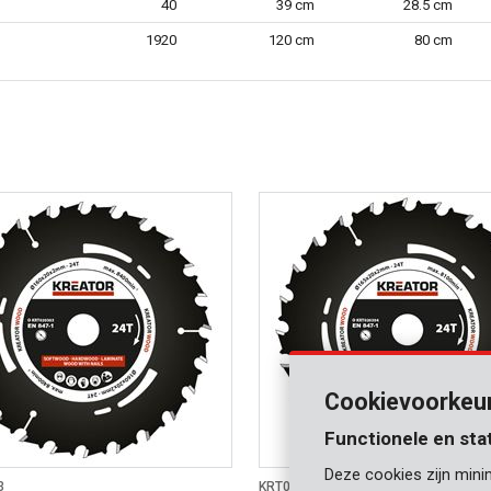
40
39 cm
28.5 cm
1920
120 cm
80 cm
Cookievoorkeu
Functionele en sta
Deze cookies zijn mini
3
KRT020304