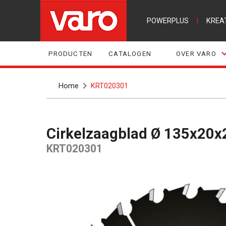
POWERPLUS
|
KREA
PRODUCTEN
CATALOGEN
OVER VARO
Home
KRT020301
Cirkelzaagblad Ø 135x20
KRT020301