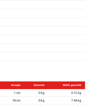
Hoogte
Gewicht
Netto gewicht
1 cm
0 kg
0.12 kg
18 cm
0 kg
7.44 kg