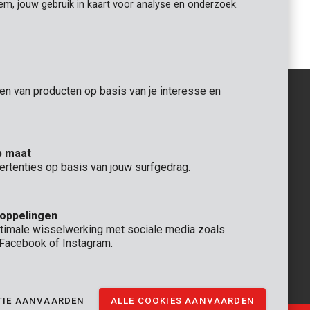
iem, jouw gebruik in kaart voor analyse en onderzoek.
m 24T
Cirkelzaagblad Ø 115x20x2,0mm 24T
gen van producten op basis van je interesse en
ALGEMEEN
p maat
 Rompuy nv
+32 (0)3 292 92 92
ertenties op basis van jouw surfgedrag.
aat 9
info@varo.com
TECHNISCHE DIENST
+32 (0)3 292 92 90
koppelingen
support@varo.com
timale wisselwerking met sociale media zoals
, Facebook of Instagram.
TIE AANVAARDEN
ALLE COOKIES AANVAARDEN