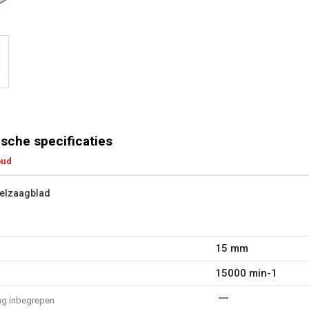
sche specificaties
oud
kelzaagblad
15 mm
15000 min-1
ng inbegrepen