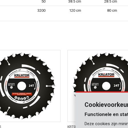
50
38.5 cm
28.5 cm
3200
120 cm
80 cm
Cookievoorkeu
Functionele en sta
Deze cookies zijn mini
2
KRT020303