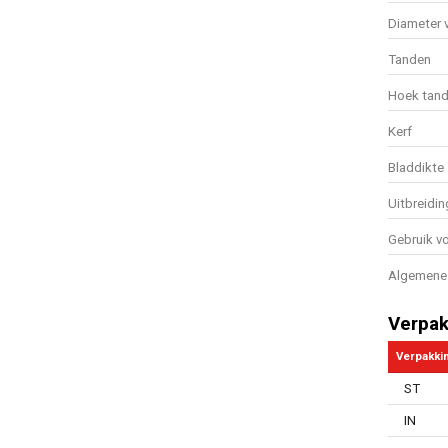
Diameter v
Tanden
Hoek tan
Kerf
Bladdikte
Uitbreidin
Gebruik vo
Algemene 
Verpak
Verpakki
ST
IN