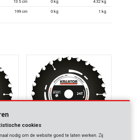
13.5 cm
0 kg
4.32 kg
199 cm
0 kg
1 kg
ren
tistische cookies
maal nodig om de website goed te laten werken. Zij
KRT020304