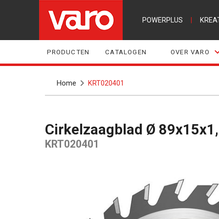
POWERPLUS
|
KREA
PRODUCTEN
CATALOGEN
OVER VARO
Home
KRT020401
Cirkelzaagblad Ø 89x15x
KRT020401