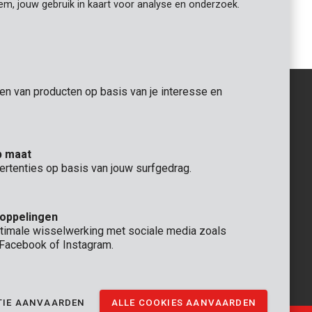
iem, jouw gebruik in kaart voor analyse en onderzoek.
m 24T
Cirkelzaagblad Ø 165x20x2,0mm 24T
gen van producten op basis van je interesse en
ALGEMEEN
p maat
 Rompuy nv
+32 (0)3 292 92 92
ertenties op basis van jouw surfgedrag.
aat 9
info@varo.com
TECHNISCHE DIENST
+32 (0)3 292 92 90
koppelingen
support@varo.com
timale wisselwerking met sociale media zoals
, Facebook of Instagram.
TIE AANVAARDEN
ALLE COOKIES AANVAARDEN