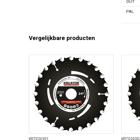
OUT
PAL
Vergelijkbare producten
KRT020301
KRT02030