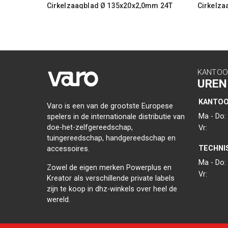
Cirkelzaagblad Ø 135x20x2,0mm 24T
Cirkelza
KANTOO
UREN
KANTO
Varo is een van de grootste Europese
Ma - Do:
spelers in de internationale distributie van
doe-het-zelfgereedschap,
Vr:
tuingereedschap, handgereedschap en
TECHNI
accessoires.
Ma - Do:
Zowel de eigen merken Powerplus en
Vr:
Kreator als verschillende private labels
zijn te koop in dhz-winkels over heel de
wereld.