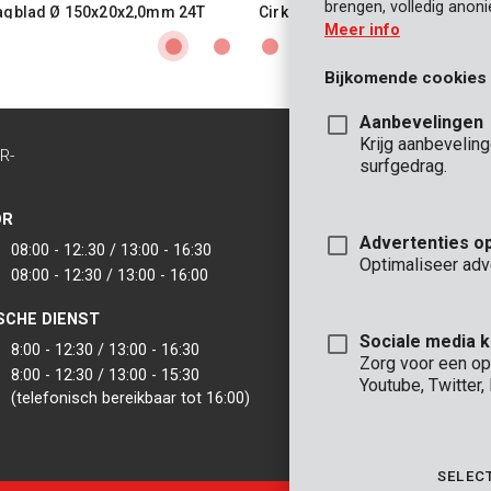
brengen, volledig anon
agblad Ø 150x20x2,0mm 24T
Cirkelzaagblad Ø 160x20x2,0m
Meer info
Bijkomende cookies
Aanbevelingen
Krijg aanbevelin
R-
CONTACT
surfgedrag.
INFO
OR
KANTOOR
Advertenties o
08:00 - 12:.30 / 13:00 - 16:30
VARO - Vic. Van
Optimaliseer adv
08:00 - 12:30 / 13:00 - 16:00
Joseph Van Instr
2500 Lier - België
SCHE DIENST
VARO IBERICA
Sociale media 
8:00 - 12:30 / 13:00 - 16:30
Zorg voor een op
8:00 - 12:30 / 13:00 - 15:30
Youtube, Twitter
(telefonisch bereikbaar tot 16:00)
SELEC