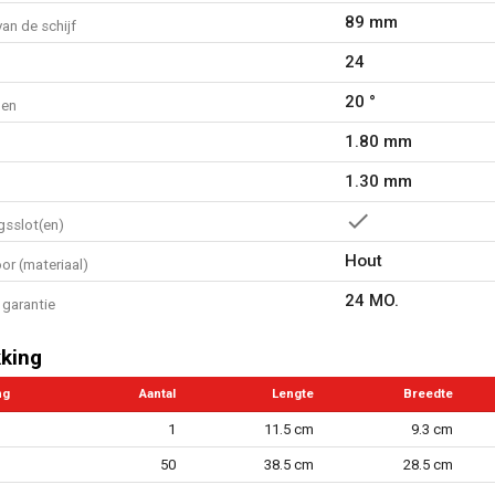
89 mm
an de schijf
24
20 °
den
1.80 mm
1.30 mm
gsslot(en)
Hout
or (materiaal)
24 MO.
garantie
king
ng
Aantal
Lengte
Breedte
1
11.5 cm
9.3 cm
50
38.5 cm
28.5 cm