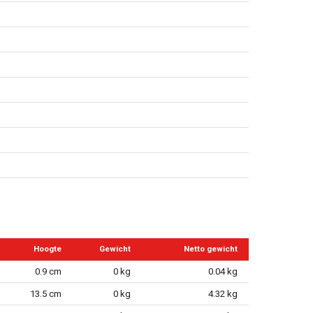
Hoogte
Gewicht
Netto gewicht
0.9 cm
0 kg
0.04 kg
13.5 cm
0 kg
4.32 kg