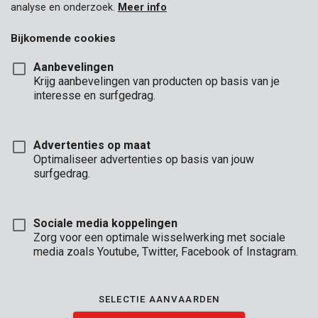
analyse en onderzoek.
Meer info
Bijkomende cookies
Aanbevelingen
Krijg aanbevelingen van producten op basis van je
interesse en surfgedrag.
Advertenties op maat
Optimaliseer advertenties op basis van jouw
surfgedrag.
Sociale media koppelingen
Zorg voor een optimale wisselwerking met sociale
media zoals Youtube, Twitter, Facebook of Instagram.
Omschrijving
In deze uitgebreide 50-delige boor- en schroefbitset van
SELECTIE AANVAARDEN
Kreator vind je ongetwijfeld voor al je schroefboormachines de
geschikte accessoires: HSS-hout- en metaalboren, een adapter