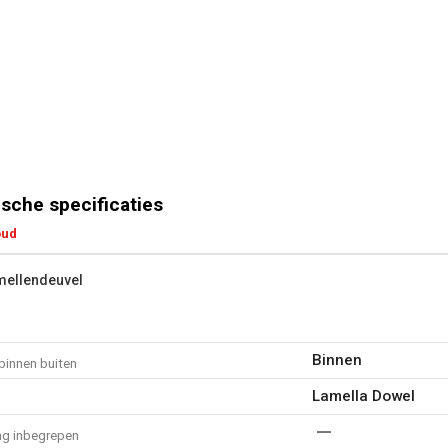
sche specificaties
oud
mellendeuvel
Binnen
binnen buiten
Lamella Dowel
ng inbegrepen