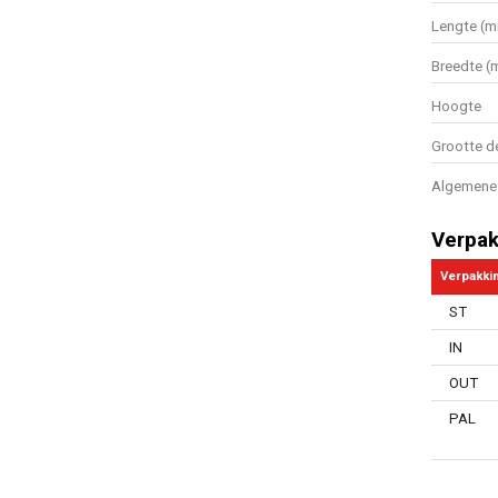
Lengte (
Breedte (
Hoogte
Grootte d
Algemene 
Verpak
Verpakki
ST
IN
OUT
PAL