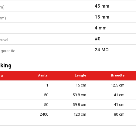
45 mm
mm)
15 mm
mm)
4 mm
#0
euvel
24 MO.
garantie
king
ng
Aantal
Lengte
Breedte
1
15 cm
12.5 cm
50
59.8 cm
41 cm
50
59.8 cm
41 cm
2400
120 cm
80 cm